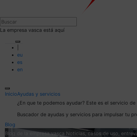
La empresa vasca está aquí
|
eu
es
en
Inicio
Ayudas y servicios
¿En que te podemos ayudar?
Este es el servicio d
Buscador de ayudas y servicios para impulsar tu p
Blog
Blog de la empresa vasca
Noticias, casos de uso, entre