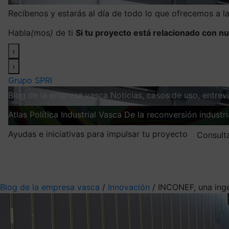
Recíbenos y estarás al día de todo lo que ofrecemos a 
Habla
(
mos
)
de ti
Si tu proyecto está relacionado con nu
‹
›
Grupo SPRI
Blog de la empresa vasca
Noticias, casos de uso, entre
Atlas
Política Industrial Vasca
De la reconversión industria
Ayudas e iniciativas para impulsar tu proyecto
Consult
Mis suscripciones
Elige la información que quieres recibir
Blog de la empresa vasca
/
Innovación
/
INCONEF, una inge