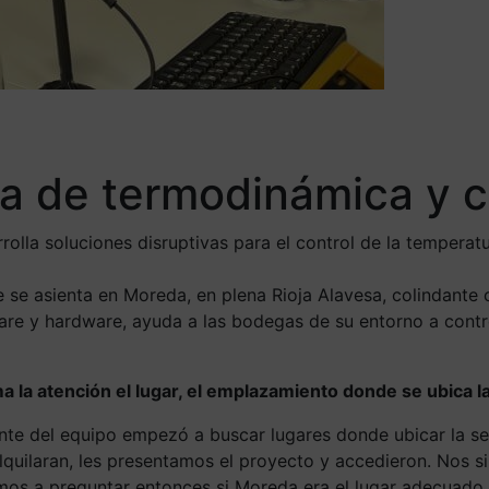
a de termodinámica y c
olla soluciones disruptivas para el control de la temperat
e se asienta en Moreda, en plena Rioja Alavesa, colindant
are y hardware, ayuda a las bodegas de su entorno a contro
lama la atención el lugar, el emplazamiento donde se ubica
te del equipo empezó a buscar lugares donde ubicar la se
alquilaran, les presentamos el proyecto y accedieron. Nos 
os a preguntar entonces si Moreda era el lugar adecuado y