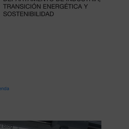
enda
al blog