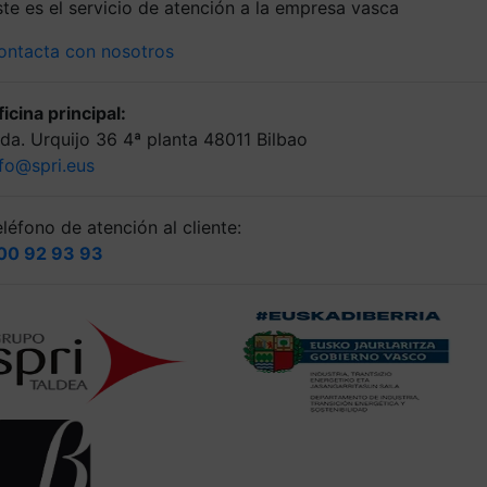
ste es el servicio de atención a la empresa vasca
ontacta con nosotros
icina principal:
lda. Urquijo 36 4ª planta 48011 Bilbao
nfo@spri.eus
léfono de atención al cliente:
00 92 93 93