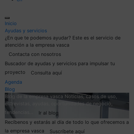
Inicio
Ayudas y servicios
¿En que te podemos ayudar?
Este es el servicio de
atención a la empresa vasca
Contacta con nosotros
Buscador de ayudas y servicios para impulsar tu
proyecto
Consulta aquí
Agenda
Blog
Blog de la empresa vasca
Noticias, casos de uso,
entrevistas, ayudas, oportunidades de negocio,
tendencias…
Ir al blog
Recíbenos y estarás al día de todo lo que ofrecemos a
la empresa vasca
Suscríbete aquí