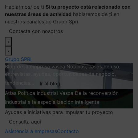
Habla
(
mos
)
de ti
Si tu proyecto está relacionado con
nuestras áreas de actividad
hablaremos de ti en
nuestros canales de Grupo Spri
Contacta con nosotros
‹
›
Grupo SPRI
Blog de la empresa vasca
Noticias, casos de uso,
entrevistas, ayudas, oportunidades de negocio,
tendencias…
Ir al blog
Atlas
Política Industrial Vasca
De la reconversión
industrial a la especialización inteligente
Explorar
Ayudas e iniciativas para impulsar tu proyecto
Consulta aquí
Asistencia a empresas
Contacto