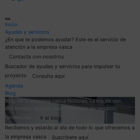
Inicio
Ayudas y servicios
¿En que te podemos ayudar?
Este es el servicio de
atención a la empresa vasca
Contacta con nosotros
Buscador de ayudas y servicios para impulsar tu
proyecto
Consulta aquí
Agenda
Blog
Blog de la empresa vasca
Noticias, casos de uso,
entrevistas, ayudas, oportunidades de negocio,
tendencias…
Ir al blog
Recíbenos y estarás al día de todo lo que ofrecemos a
la empresa vasca
Suscríbete aquí