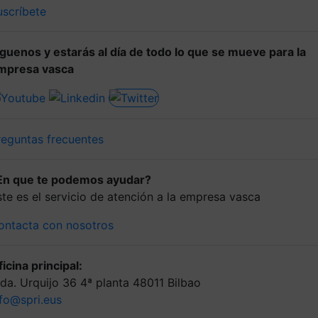
uscríbete
íguenos y estarás al día de todo lo que se mueve para la
mpresa vasca
reguntas frecuentes
En que te podemos ayudar?
ste es el servicio de atención a la empresa vasca
ontacta con nosotros
icina principal:
lda. Urquijo 36 4ª planta 48011 Bilbao
nfo@spri.eus