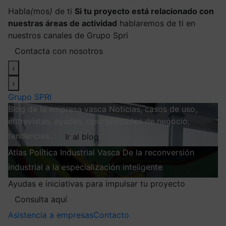
Habla
(
mos
)
de ti
Si tu proyecto está relacionado con
nuestras áreas de actividad
hablaremos de ti en
nuestros canales de Grupo Spri
Contacta con nosotros
‹
›
Grupo SPRI
Blog de la empresa vasca
Noticias, casos de uso,
entrevistas, ayudas, oportunidades de negocio,
tendencias…
Ir al blog
Atlas
Política Industrial Vasca
De la reconversión
industrial a la especialización inteligente
Explorar
Ayudas e iniciativas para impulsar tu proyecto
Consulta aquí
Asistencia a empresas
Contacto