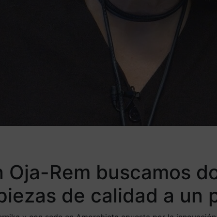
n Oja-Rem buscamos do
piezas de calidad a un 
rnika y con sede en Amorebieta apuesta por la innovación t