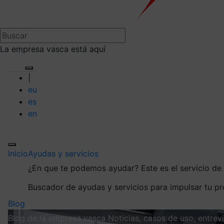
La empresa vasca está aquí
|
eu
es
en
Inicio
Ayudas y servicios
¿En que te podemos ayudar?
Este es el servicio d
Buscador de ayudas y servicios para impulsar tu p
Blog
Blog de la empresa vasca
Noticias, casos de uso, entre