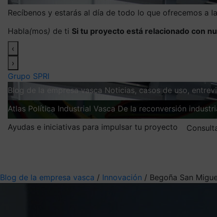
Recíbenos y estarás al día de todo lo que ofrecemos a 
Habla
(
mos
)
de ti
Si tu proyecto está relacionado con nu
‹
›
Grupo SPRI
Blog de la empresa vasca
Noticias, casos de uso, entre
Atlas
Política Industrial Vasca
De la reconversión industria
Ayudas e iniciativas para impulsar tu proyecto
Consult
Mis suscripciones
Elige la información que quieres recibir
Blog de la empresa vasca
/
Innovación
/
Begoña San Miguel