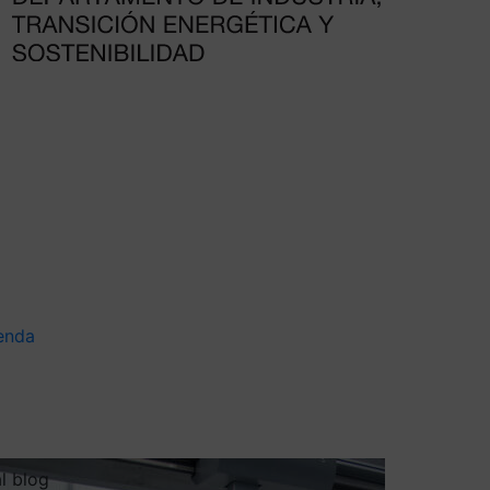
enda
al blog