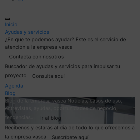
Inicio
Ayudas y servicios
¿En que te podemos ayudar?
Este es el servicio de
atención a la empresa vasca
Contacta con nosotros
Buscador de ayudas y servicios para impulsar tu
proyecto
Consulta aquí
Agenda
Blog
Blog de la empresa vasca
Noticias, casos de uso,
entrevistas, ayudas, oportunidades de negocio,
tendencias…
Ir al blog
Recíbenos y estarás al día de todo lo que ofrecemos a
la empresa vasca
Suscríbete aquí