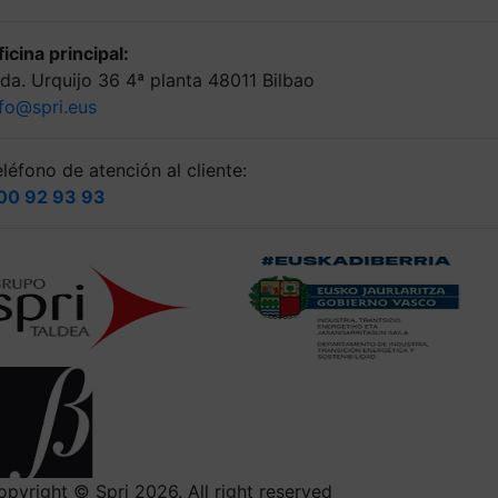
icina principal:
lda. Urquijo 36 4ª planta 48011 Bilbao
nfo@spri.eus
léfono de atención al cliente:
00 92 93 93
opyright © Spri 2026. All right reserved