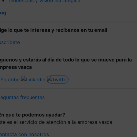
Tendencias y visión estratégica
log
lige lo que te interesa y recíbenos en tu email
uscríbete
íguenos y estarás al día de todo lo que se mueve para la
mpresa vasca
reguntas frecuentes
En que te podemos ayudar?
ste es el servicio de atención a la empresa vasca
ontacta con nosotros