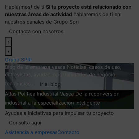
Habla
(
mos
)
de ti
Si tu proyecto está relacionado con
nuestras áreas de actividad
hablaremos de ti en
nuestros canales de Grupo Spri
Contacta con nosotros
‹
›
Grupo SPRI
Blog de la empresa vasca
Noticias, casos de uso,
entrevistas, ayudas, oportunidades de negocio,
tendencias…
Ir al blog
Atlas
Política Industrial Vasca
De la reconversión
industrial a la especialización inteligente
Explorar
Ayudas e iniciativas para impulsar tu proyecto
Consulta aquí
Asistencia a empresas
Contacto