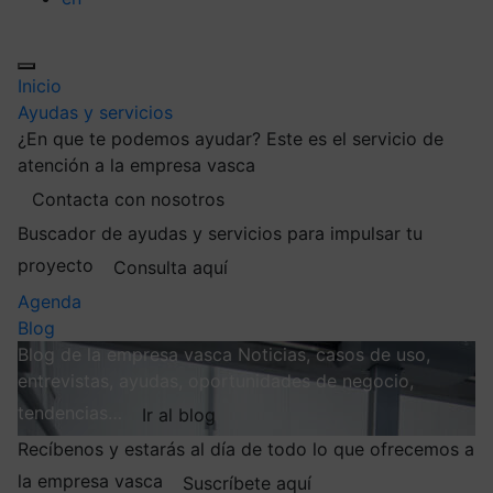
Inicio
Ayudas y servicios
¿En que te podemos ayudar?
Este es el servicio de
atención a la empresa vasca
Contacta con nosotros
Buscador de ayudas y servicios para impulsar tu
proyecto
Consulta aquí
Agenda
Blog
Blog de la empresa vasca
Noticias, casos de uso,
entrevistas, ayudas, oportunidades de negocio,
tendencias…
Ir al blog
Recíbenos y estarás al día de todo lo que ofrecemos a
la empresa vasca
Suscríbete aquí