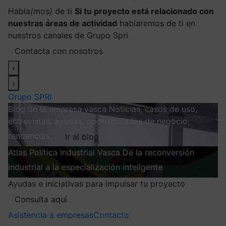
Habla
(
mos
)
de ti
Si tu proyecto está relacionado con
nuestras áreas de actividad
hablaremos de ti en
nuestros canales de Grupo Spri
Contacta con nosotros
‹
›
Grupo SPRI
Blog de la empresa vasca
Noticias, casos de uso,
entrevistas, ayudas, oportunidades de negocio,
tendencias…
Ir al blog
Atlas
Política Industrial Vasca
De la reconversión
industrial a la especialización inteligente
Explorar
Ayudas e iniciativas para impulsar tu proyecto
Consulta aquí
Asistencia a empresas
Contacto