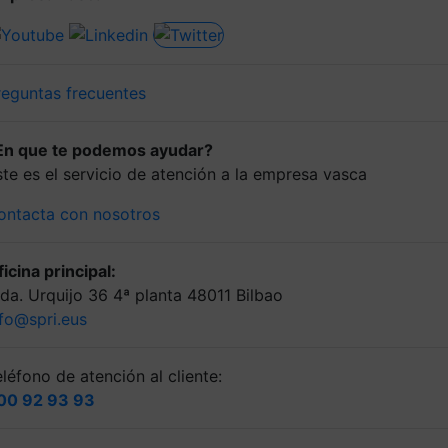
reguntas frecuentes
En que te podemos ayudar?
ste es el servicio de atención a la empresa vasca
ontacta con nosotros
icina principal:
lda. Urquijo 36 4ª planta 48011 Bilbao
nfo@spri.eus
léfono de atención al cliente:
00 92 93 93