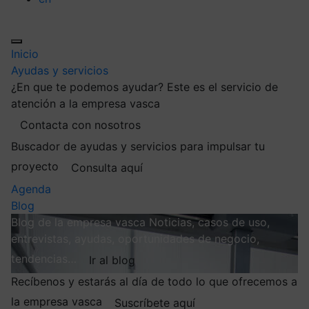
Inicio
Ayudas y servicios
¿En que te podemos ayudar?
Este es el servicio de
atención a la empresa vasca
Contacta con nosotros
Buscador de ayudas y servicios para impulsar tu
proyecto
Consulta aquí
Agenda
Blog
Blog de la empresa vasca
Noticias, casos de uso,
entrevistas, ayudas, oportunidades de negocio,
tendencias…
Ir al blog
Recíbenos y estarás al día de todo lo que ofrecemos a
la empresa vasca
Suscríbete aquí