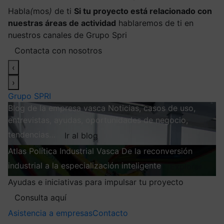
Habla
(
mos
)
de ti
Si tu proyecto está relacionado con
nuestras áreas de actividad
hablaremos de ti en
nuestros canales de Grupo Spri
Contacta con nosotros
‹
›
Grupo SPRI
Blog de la empresa vasca
Noticias, casos de uso,
entrevistas, ayudas, oportunidades de negocio,
tendencias…
Ir al blog
Atlas
Política Industrial Vasca
De la reconversión
industrial a la especialización inteligente
Explorar
Ayudas e iniciativas para impulsar tu proyecto
Consulta aquí
Asistencia a empresas
Contacto