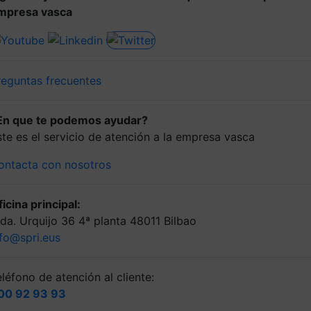
mpresa vasca
reguntas frecuentes
En que te podemos ayudar?
ste es el servicio de atención a la empresa vasca
ontacta con nosotros
icina principal:
lda. Urquijo 36 4ª planta 48011 Bilbao
nfo@spri.eus
léfono de atención al cliente:
00 92 93 93