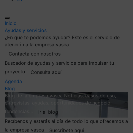
Inicio
Ayudas y servicios
¿En que te podemos ayudar?
Este es el servicio de
atención a la empresa vasca
Contacta con nosotros
Buscador de ayudas y servicios para impulsar tu
proyecto
Consulta aquí
Agenda
Blog
Blog de la empresa vasca
Noticias, casos de uso,
entrevistas, ayudas, oportunidades de negocio,
tendencias…
Ir al blog
Recíbenos y estarás al día de todo lo que ofrecemos a
la empresa vasca
Suscríbete aquí