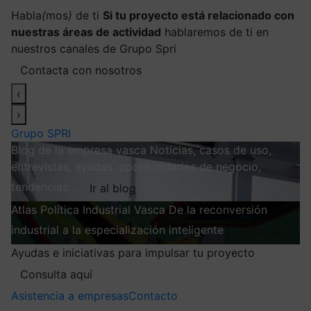
Habla
(
mos
)
de ti
Si tu proyecto está relacionado con
nuestras áreas de actividad
hablaremos de ti en
nuestros canales de Grupo Spri
Contacta con nosotros
‹
›
Grupo SPRI
Blog de la empresa vasca
Noticias, casos de uso,
entrevistas, ayudas, oportunidades de negocio,
tendencias…
Ir al blog
Atlas
Política Industrial Vasca
De la reconversión
industrial a la especialización inteligente
Explorar
Ayudas e iniciativas para impulsar tu proyecto
Consulta aquí
Asistencia a empresas
Contacto