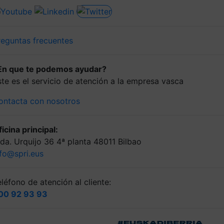
reguntas frecuentes
En que te podemos ayudar?
ste es el servicio de atención a la empresa vasca
ontacta con nosotros
icina principal:
lda. Urquijo 36 4ª planta 48011 Bilbao
nfo@spri.eus
léfono de atención al cliente:
00 92 93 93