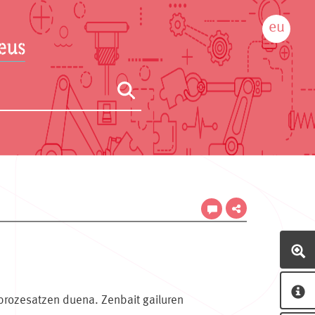
eu
 prozesatzen duena. Zenbait gailuren