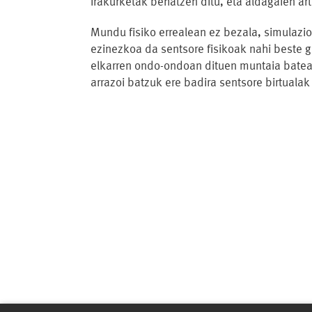
irakurketak behatzen ditu, eta aldagaien art
Mundu fisiko errealean ez bezala, simulazio
ezinezkoa da sentsore fisikoak nahi beste ge
elkarren ondo-ondoan dituen muntaia batean
arrazoi batzuk ere badira sentsore birtualak