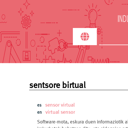
Search term
sentsore birtual
sensor virtual
es
virtual sensor
en
Software-mota, eskura duen informaziotik a