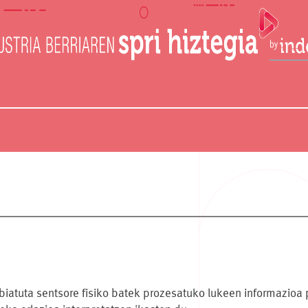
biatuta sentsore fisiko batek prozesatuko lukeen informazioa