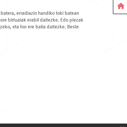
 batera, erradiazio handiko toki batean
ore birtualak erabil daitezke. Edo piezak
eko, eta hor ere balia daitezke. Beste