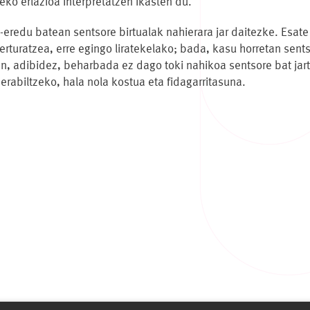
eko erlazioa interpretatzen ikasten du.
-eredu batean sentsore birtualak nahierara jar daitezke. Esate
rturatzea, erre egingo liratekelako; bada, kasu horretan sents
, adibidez, beharbada ez dago toki nahikoa sentsore bat jartz
 erabiltzeko, hala nola kostua eta fidagarritasuna.