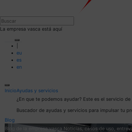
La empresa vasca está aquí
|
eu
es
en
Inicio
Ayudas y servicios
¿En que te podemos ayudar?
Este es el servicio d
Buscador de ayudas y servicios para impulsar tu p
Blog
Blog de la empresa vasca
Noticias, casos de uso, entre