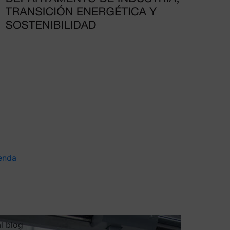
enda
al blog