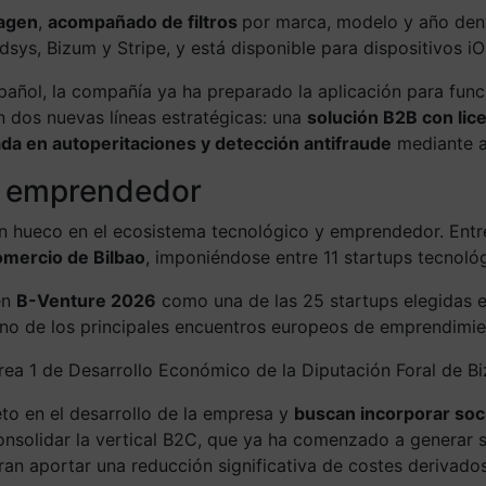
magen
,
acompañado de filtros
por marca, modelo y año den
s, Bizum y Stripe, y está disponible para dispositivos iO
añol, la compañía ya ha preparado la aplicación para func
n dos nuevas líneas estratégicas: una
solución B2B con lice
da en autoperitaciones y detección antifraude
mediante a
a emprendedor
n hueco en el ecosistema tecnológico y emprendedor. Entre 
mercio de Bilbao
, imponiéndose entre 11 startups tecnológ
en
B-Venture 2026
como una de las 25 startups elegidas 
uno de los principales encuentros europeos de emprendimi
Área 1 de Desarrollo Económico de la Diputación Foral de B
to en el desarrollo de la empresa y
buscan incorporar soci
onsolidar la vertical B2C, que ya ha comenzado a generar su
n aportar una reducción significativa de costes derivados 