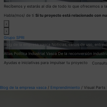
Recíbenos y estarás al día de todo lo que ofrecemos a 
Habla
(
mos
)
de ti
Si tu proyecto está relacionado con nu
‹
›
Grupo SPRI
Blog de la empresa vasca
Noticias, casos de uso, entre
Atlas
Política Industrial Vasca
De la reconversión industria
Ayudas e iniciativas para impulsar tu proyecto
Consult
Mis suscripciones
Elige la información que quieres recibir
Blog de la empresa vasca
/
Emprendimiento
/
Visual Parts