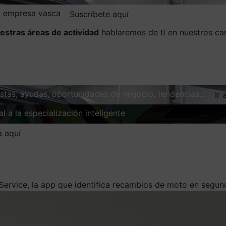
la empresa vasca
Suscríbete aquí
estras áreas de actividad
hablaremos de ti en nuestros ca
vistas, ayudas, oportunidades de negocio, tendencias…
Ir 
l a la especialización inteligente
Explorar
a aquí
 Service, la app que identifica recambios de moto en segu