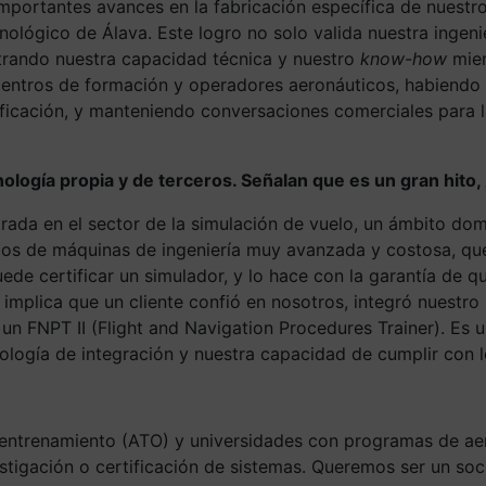
mportantes avances en la fabricación específica de nuestr
ológico de Álava. Este logro no solo valida nuestra ingenie
trando nuestra capacidad técnica y nuestro
know-how
mien
centros de formación y operadores aeronáuticos, habiendo
tificación, y manteniendo conversaciones comerciales para
ología propia y de terceros. Señalan que es un gran hito,
ada en el sector de la simulación de vuelo, un ámbito dom
mos de máquinas de ingeniería muy avanzada y costosa, que 
l puede certificar un simulador, y lo hace con la garantía de
 implica que un cliente confió en nosotros, integró nuestro
n FNPT II (Flight and Navigation Procedures Trainer). Es 
logía de integración y nuestra capacidad de cumplir con lo
 entrenamiento (ATO) y universidades con programas de ae
tigación o certificación de sistemas. Queremos ser un soci