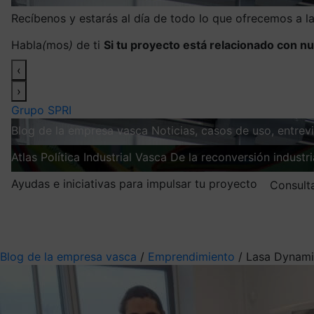
Recíbenos y estarás al día de todo lo que ofrecemos a 
Habla
(
mos
)
de ti
Si tu proyecto está relacionado con nu
‹
›
Grupo SPRI
Blog de la empresa vasca
Noticias, casos de uso, entre
Atlas
Política Industrial Vasca
De la reconversión industria
Ayudas e iniciativas para impulsar tu proyecto
Consult
Mis suscripciones
Elige la información que quieres recibir
Blog de la empresa vasca
/
Emprendimiento
/
Lasa Dynami