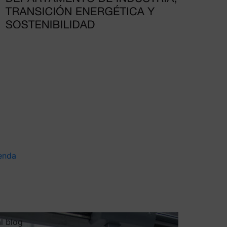
enda
al blog