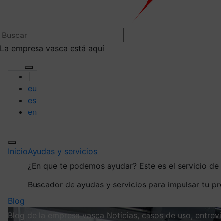
La empresa vasca está aquí
|
eu
es
en
Inicio
Ayudas y servicios
¿En que te podemos ayudar?
Este es el servicio d
Buscador de ayudas y servicios para impulsar tu p
Blog
Blog de la empresa vasca
Noticias, casos de uso, entre