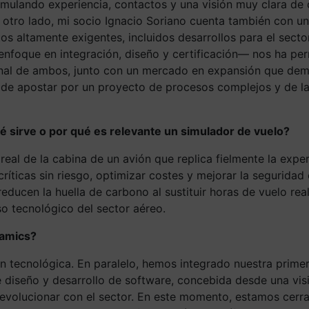
cumulando experiencia, contactos y una visión muy clara de
r otro lado, mi socio Ignacio Soriano cuenta también con u
tos altamente exigentes, incluidos desarrollos para el se
i enfoque en integración, diseño y certificación— nos ha p
al de ambos, junto con un mercado en expansión que deman
o de apostar por un proyecto de procesos complejos y de l
ué sirve o por qué es relevante un simulador de vuelo?
real de la cabina de un avión que replica fielmente la expe
 críticas sin riesgo, optimizar costes y mejorar la segurid
educen la huella de carbono al sustituir horas de vuelo real
eso tecnológico del sector aéreo.
namics?
 tecnológica. En paralelo, hemos integrado nuestra primer
de diseño y desarrollo de software, concebida desde una vi
 evolucionar con el sector. En este momento, estamos cerra