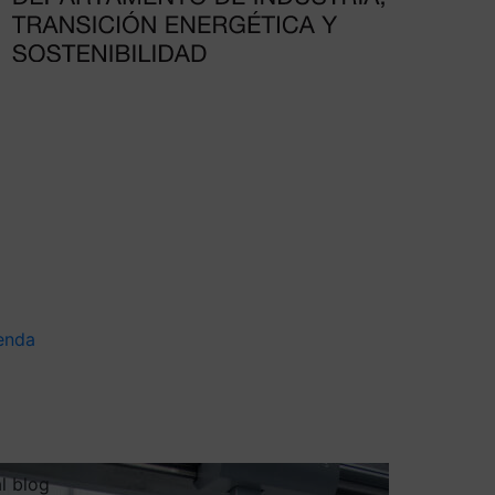
enda
al blog