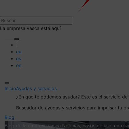
La empresa vasca está aquí
|
eu
es
en
Inicio
Ayudas y servicios
¿En que te podemos ayudar?
Este es el servicio d
Buscador de ayudas y servicios para impulsar tu p
Blog
Blog de la empresa vasca
Noticias, casos de uso, entre