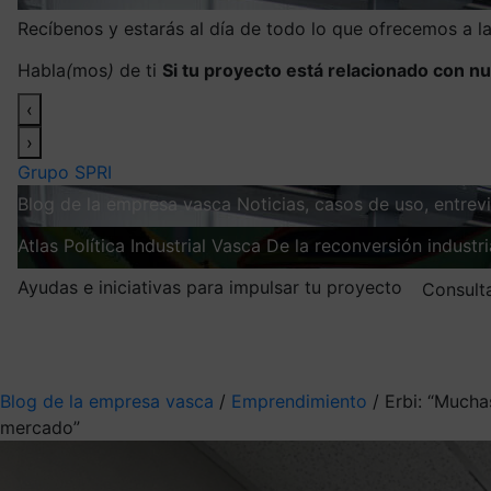
Recíbenos y estarás al día de todo lo que ofrecemos a 
Habla
(
mos
)
de ti
Si tu proyecto está relacionado con nu
‹
›
Grupo SPRI
Blog de la empresa vasca
Noticias, casos de uso, entre
Atlas
Política Industrial Vasca
De la reconversión industria
Ayudas e iniciativas para impulsar tu proyecto
Consult
Mis suscripciones
Elige la información que quieres recibir
Blog de la empresa vasca
/
Emprendimiento
/
Erbi: “Mucha
mercado”