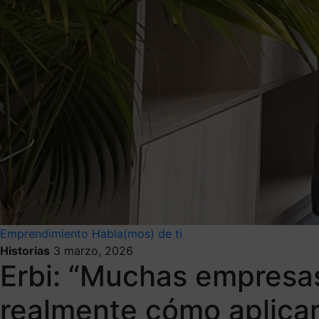
Emprendimiento
Habla(mos) de ti
Historias
3 marzo, 2026
Erbi: “Muchas empresas 
realmente cómo aplicar