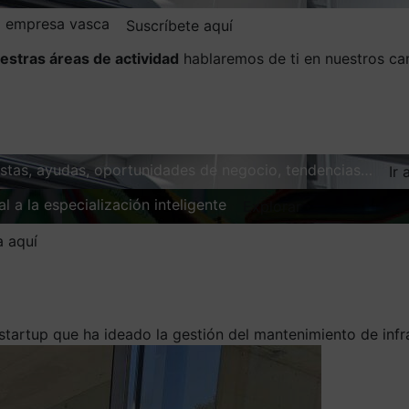
la empresa vasca
Suscríbete aquí
estras áreas de actividad
hablaremos de ti en nuestros ca
vistas, ayudas, oportunidades de negocio, tendencias…
Ir 
l a la especialización inteligente
Explorar
a aquí
startup que ha ideado la gestión del mantenimiento de infrae