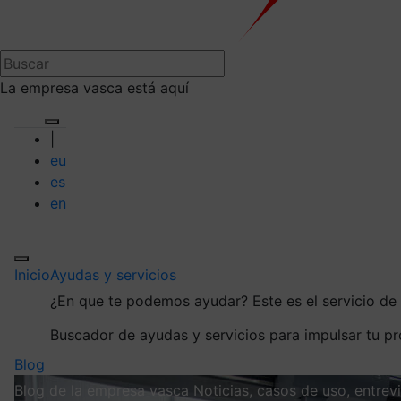
La empresa vasca está aquí
|
eu
es
en
Inicio
Ayudas y servicios
¿En que te podemos ayudar?
Este es el servicio d
Buscador de ayudas y servicios para impulsar tu p
Blog
Blog de la empresa vasca
Noticias, casos de uso, entre