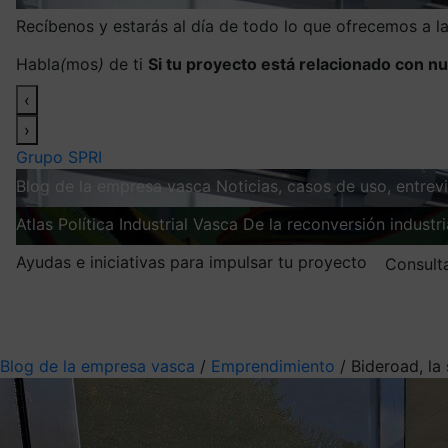
Recíbenos y estarás al día de todo lo que ofrecemos a 
Habla
(
mos
)
de ti
Si tu proyecto está relacionado con nu
‹
›
Grupo SPRI
Blog de la empresa vasca
Noticias, casos de uso, entre
Atlas
Política Industrial Vasca
De la reconversión industria
Ayudas e iniciativas para impulsar tu proyecto
Consult
Mis suscripciones
Elige la información que quieres recibir
Blog de la empresa vasca
/
Emprendimiento
/
Bideroad, la 