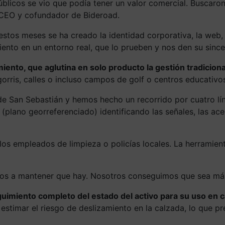
blicos se vio que podía tener un valor comercial. Buscaron
 CEO y cofundador de Bideroad.
estos meses se ha creado la identidad corporativa, la web
ento en un entorno real, que lo prueben y nos den su sincer
to, que aglutina en solo producto la gestión tradicional c
gorris, calles o incluso campos de golf o centros educativo
 San Sebastián y hemos hecho un recorrido por cuatro líne
 (plano georreferenciado) identificando las señales, las ac
los empleados de limpieza o policías locales. La herramie
vos a mantener que hay. Nosotros conseguimos que sea más 
guimiento completo del estado del activo para su uso en 
timar el riesgo de deslizamiento en la calzada, lo que pr