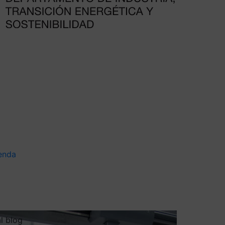
enda
al blog