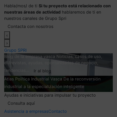
Habla
(
mos
)
de ti
Si tu proyecto está relacionado con
nuestras áreas de actividad
hablaremos de ti en
nuestros canales de Grupo Spri
Contacta con nosotros
‹
›
Grupo SPRI
Blog de la empresa vasca
Noticias, casos de uso,
entrevistas, ayudas, oportunidades de negocio,
tendencias…
Ir al blog
Atlas
Política Industrial Vasca
De la reconversión
industrial a la especialización inteligente
Explorar
Ayudas e iniciativas para impulsar tu proyecto
Consulta aquí
Asistencia a empresas
Contacto