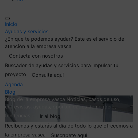
Inicio
Ayudas y servicios
¿En que te podemos ayudar?
Este es el servicio de
atención a la empresa vasca
Contacta con nosotros
Buscador de ayudas y servicios para impulsar tu
proyecto
Consulta aquí
Agenda
Blog
Blog de la empresa vasca
Noticias, casos de uso,
entrevistas, ayudas, oportunidades de negocio,
tendencias…
Ir al blog
Recíbenos y estarás al día de todo lo que ofrecemos a
la empresa vasca
Suscríbete aquí