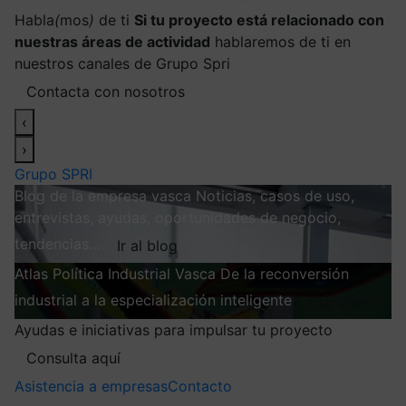
Habla
(
mos
)
de ti
Si tu proyecto está relacionado con
nuestras áreas de actividad
hablaremos de ti en
nuestros canales de Grupo Spri
Contacta con nosotros
‹
›
Grupo SPRI
Blog de la empresa vasca
Noticias, casos de uso,
entrevistas, ayudas, oportunidades de negocio,
tendencias…
Ir al blog
Atlas
Política Industrial Vasca
De la reconversión
industrial a la especialización inteligente
Explorar
Ayudas e iniciativas para impulsar tu proyecto
Consulta aquí
Asistencia a empresas
Contacto