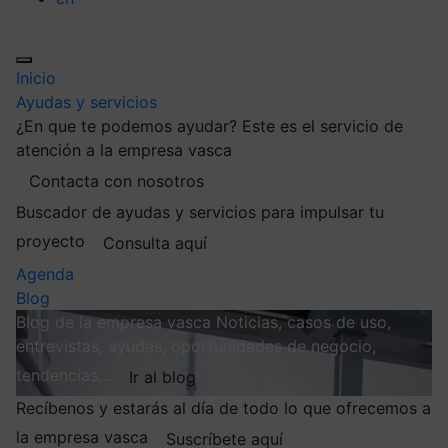
Inicio
Ayudas y servicios
¿En que te podemos ayudar?
Este es el servicio de
atención a la empresa vasca
Contacta con nosotros
Buscador de ayudas y servicios para impulsar tu
proyecto
Consulta aquí
Agenda
Blog
Blog de la empresa vasca
Noticias, casos de uso,
entrevistas, ayudas, oportunidades de negocio,
tendencias…
Ir al blog
Recíbenos y estarás al día de todo lo que ofrecemos a
la empresa vasca
Suscríbete aquí