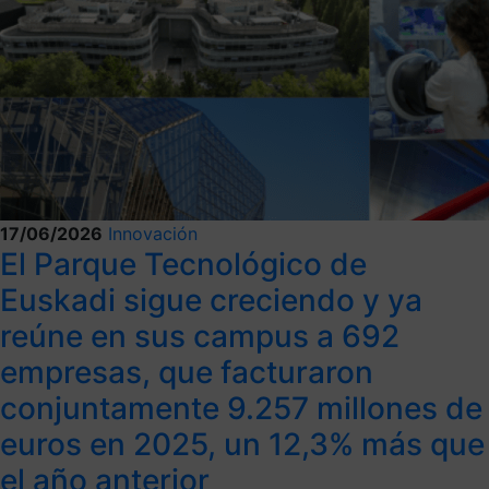
17/06/2026
Innovación
El Parque Tecnológico de
Euskadi sigue creciendo y ya
reúne en sus campus a 692
empresas, que facturaron
conjuntamente 9.257 millones de
euros en 2025, un 12,3% más que
el año anterior