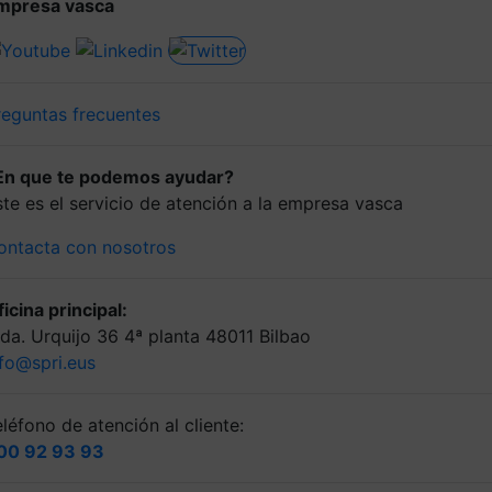
mpresa vasca
reguntas frecuentes
En que te podemos ayudar?
ste es el servicio de atención a la empresa vasca
ontacta con nosotros
icina principal:
lda. Urquijo 36 4ª planta 48011 Bilbao
nfo@spri.eus
léfono de atención al cliente:
00 92 93 93