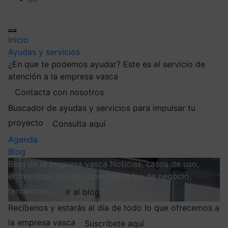
Inicio
Ayudas y servicios
¿En que te podemos ayudar?
Este es el servicio de
atención a la empresa vasca
Contacta con nosotros
Buscador de ayudas y servicios para impulsar tu
proyecto
Consulta aquí
Agenda
Blog
Blog de la empresa vasca
Noticias, casos de uso,
entrevistas, ayudas, oportunidades de negocio,
tendencias…
Ir al blog
Recíbenos y estarás al día de todo lo que ofrecemos a
la empresa vasca
Suscríbete aquí