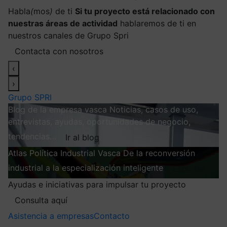
Habla
(
mos
)
de ti
Si tu proyecto está relacionado con
nuestras áreas de actividad
hablaremos de ti en
nuestros canales de Grupo Spri
Contacta con nosotros
‹
›
Grupo SPRI
Blog de la empresa vasca
Noticias, casos de uso,
entrevistas, ayudas, oportunidades de negocio,
tendencias…
Ir al blog
Atlas
Política Industrial Vasca
De la reconversión
industrial a la especialización inteligente
Explorar
Ayudas e iniciativas para impulsar tu proyecto
Consulta aquí
Asistencia a empresas
Contacto