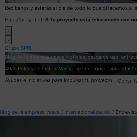
Recíbenos y estarás al día de todo lo que ofrecemos a 
Habla
(
mos
)
de ti
Si tu proyecto está relacionado con nu
‹
›
Grupo SPRI
Blog de la empresa vasca
Noticias, casos de uso, entre
Atlas
Política Industrial Vasca
De la reconversión industria
Ayudas e iniciativas para impulsar tu proyecto
Consult
Mis suscripciones
Elige la información que quieres recibir
Blog de la empresa vasca
/
Internacionalización
/
Entrevis