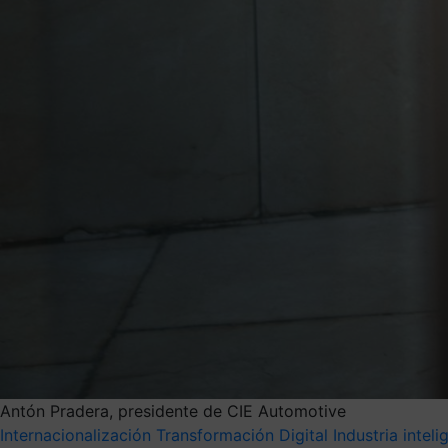
Antón Pradera, presidente de CIE Automotive
Internacionalización
Transformación Digital
Industria inteli