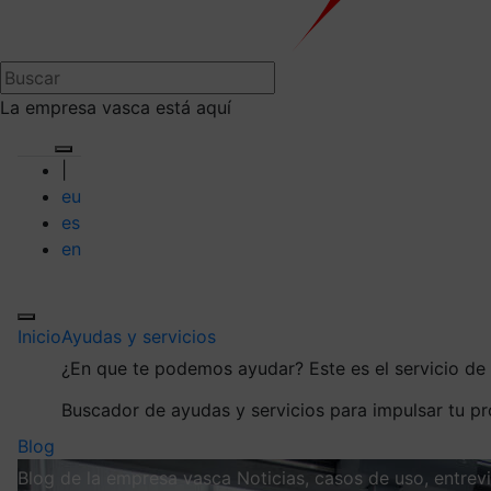
La empresa vasca está aquí
|
eu
es
en
Inicio
Ayudas y servicios
¿En que te podemos ayudar?
Este es el servicio d
Buscador de ayudas y servicios para impulsar tu p
Blog
Blog de la empresa vasca
Noticias, casos de uso, entre