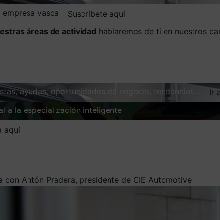
la empresa vasca
Suscríbete aquí
estras áreas de actividad
hablaremos de ti en nuestros ca
vistas, ayudas, oportunidades de negocio, tendencias…
Ir 
l a la especialización inteligente
Explorar
a aquí
ta con Antón Pradera, presidente de CIE Automotive