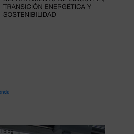
enda
al blog