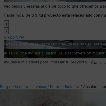
Recíbenos y estarás al día de todo lo que ofrecemos a 
Habla
(
mos
)
de ti
Si tu proyecto está relacionado con nu
‹
›
Grupo SPRI
Blog de la empresa vasca
Noticias, casos de uso, entre
Atlas
Política Industrial Vasca
De la reconversión industria
Ayudas e iniciativas para impulsar tu proyecto
Consult
Mis suscripciones
Elige la información que quieres recibir
Blog de la empresa vasca
/
Emprendimiento
/
Ausolan impr