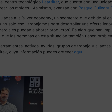
 el centro tecnológico
Leartiker
, que cuenta con una unidad
crear los moldes-. Asimismo, avanzan con
Basque
Culinary
C
uladas a la ‘
silver
economy
’, un segmento que debido al e
 no solo eso: “trabajamos para desarrollar una o
ferta inn
omerciales puedan elaborar productos”. Es algo que han im
ya que las personas en esta situación también tienen probl
rramientas, activos, ayudas, grupos de trabajo y alianzas 
itek, cuya información puedes obtener
aquí
.