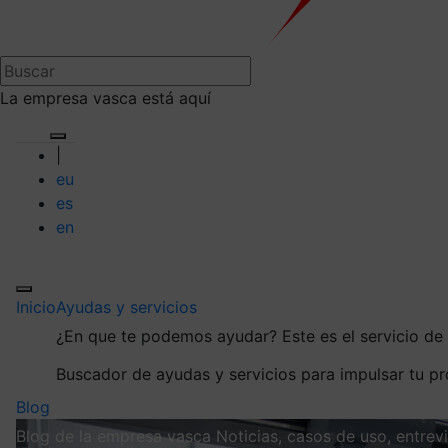
La empresa vasca está aquí
|
eu
es
en
Inicio
Ayudas y servicios
¿En que te podemos ayudar?
Este es el servicio d
Buscador de ayudas y servicios para impulsar tu p
Blog
Blog de la empresa vasca
Noticias, casos de uso, entre