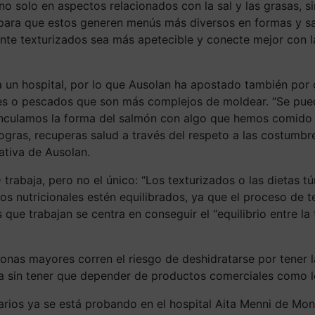
 no solo en aspectos relacionados con la sal y las grasas, 
p
ara que estos
generen menús
más
diversos en formas y s
nte texturizados
sea más apetecible y
conecte
mejor con l
a un hospital, por lo que
Ausolan
ha apostado también por
nes o pescados que son más complejos de moldear.
“Se pue
inculamos la forma del salmón con algo que h
emos
comido 
ogras
, recuperas salud a través del respeto a las costumbr
ativa
de
Ausolan
.
 trabaja, pero no el único:
“
L
os texturizados o las dietas t
os nutricionales estén equilibrados, ya que el proceso de 
as que trabajan se centra en conseguir el “equilibrio entre 
ersonas mayores corren el riesgo de deshidratarse por tene
ía sin tener que depender de productos comerciales como lo
rios ya se está probando en el hospital Aita Menni de Mon