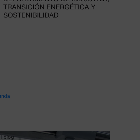
enda
al blog