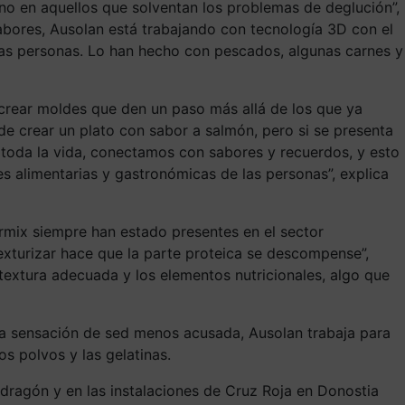
sino en aquellos que solventan los problemas de deglución”,
abores
,
Ausolan
está trabajando con tecnología 3D con el
as personas.
Lo han hecho con pescados, algunas carnes y
crear moldes que den un paso más allá de los que ya
de crear un plato
con sabor a salmón
, pero si se presenta
toda la vida, conectamos
con
sabores y recuerdos,
y
esto
es alimentarias y gastronómicas de las personas”,
explica
úrmix siempre han estado presentes en el sector
texturizar hace que la parte proteica se descompense”,
la textura adecuada y los elementos nutricionales, algo que
r la sensación de sed menos acusada,
Ausolan
trabaja para
s polvos y las gelatinas.
dragón y en las instalaciones de Cruz Roja en Donostia