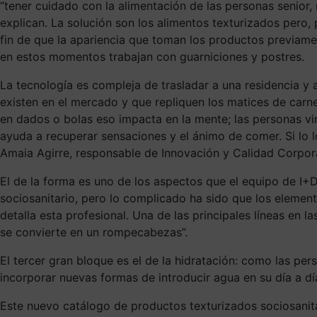
“tener cuidado con la alimentación de las personas senior,
explican. La solución son los alimentos
texturizados
pero, 
fin de que la
apariencia
que toman los productos previame
en estos momentos trabajan con guarniciones y postres.
La tecnología es compleja de trasladar a una residencia y 
existen en el mercado y que repliquen los matices de car
en dados
o bolas
eso impacta en la mente; las personas v
ayuda a recuperar sensaciones y el ánimo de comer. Si lo
l
Amaia Agirre, responsable de I
nnovación y Calidad Corpor
El de la forma es uno de los aspectos que el equipo de I+D
sociosanitario, pero lo complicado ha sido que los element
detalla
esta profesional
. Una de las principales líneas en l
se convierte en un rompecabezas”
.
El tercer gran bloque es el de la hidratación: como las p
incorporar nuevas formas de introducir agua en su día a d
Este nuevo catálogo de productos texturizados sociosanita