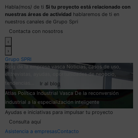
Habla
(
mos
)
de ti
Si tu proyecto está relacionado con
nuestras áreas de actividad
hablaremos de ti en
nuestros canales de Grupo Spri
Contacta con nosotros
‹
›
Grupo SPRI
Blog de la empresa vasca
Noticias, casos de uso,
entrevistas, ayudas, oportunidades de negocio,
tendencias…
Ir al blog
Atlas
Política Industrial Vasca
De la reconversión
industrial a la especialización inteligente
Explorar
Ayudas e iniciativas para impulsar tu proyecto
Consulta aquí
Asistencia a empresas
Contacto