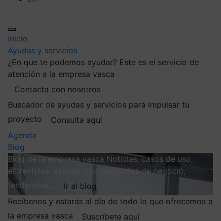
Inicio
Ayudas y servicios
¿En que te podemos ayudar?
Este es el servicio de
atención a la empresa vasca
Contacta con nosotros
Buscador de ayudas y servicios para impulsar tu
proyecto
Consulta aquí
Agenda
Blog
Blog de la empresa vasca
Noticias, casos de uso,
entrevistas, ayudas, oportunidades de negocio,
tendencias…
Ir al blog
Recíbenos y estarás al día de todo lo que ofrecemos a
la empresa vasca
Suscríbete aquí