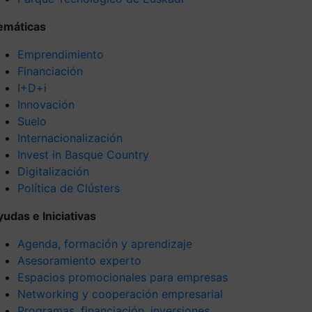
emáticas
Emprendimiento
Financiación
I+D+i
Innovación
Suelo
Internacionalización
Invest in Basque Country
Digitalización
Política de Clústers
yudas e Iniciativas
Agenda, formación y aprendizaje
Asesoramiento experto
Espacios promocionales para empresas
Networking y cooperación empresarial
Programas, financiación, inversiones