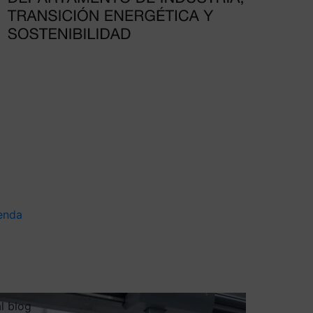
enda
al blog