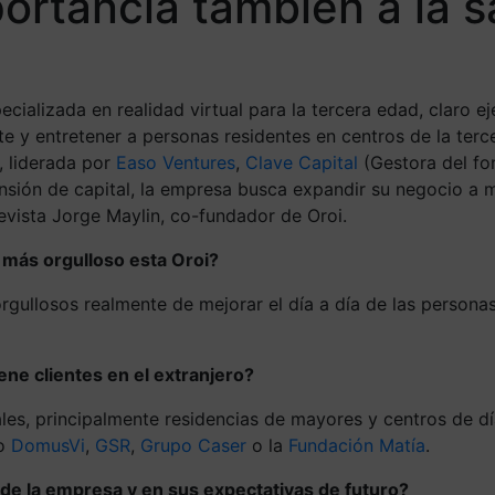
ortancia también a la s
cializada en realidad virtual para la tercera edad, claro 
e y entretener a personas residentes en centros de la terc
, liderada por
Easo Ventures
,
Clave Capital
(Gestora del f
nsión de capital, la empresa busca expandir su negocio a 
evista Jorge Maylin, co-fundador de Oroi.
 más orgulloso esta Oroi?
ullosos realmente de mejorar el día a día de las personas
ne clientes en el extranjero?
es, principalmente residencias de mayores y centros de día
mo
DomusVi
,
GSR
,
Grupo Caser
o la
Fundación Matía
.
s de la empresa y en sus expectativas de futuro?