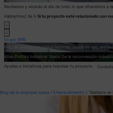
Recíbenos y estarás al día de todo lo que ofrecemos a 
Habla
(
mos
)
de ti
Si tu proyecto está relacionado con nu
‹
›
Grupo SPRI
Blog de la empresa vasca
Noticias, casos de uso, entre
Atlas
Política Industrial Vasca
De la reconversión industria
Ayudas e iniciativas para impulsar tu proyecto
Consult
Mis suscripciones
Elige la información que quieres recibir
Blog de la empresa vasca
/
Emprendimiento
/
“Siempre se 