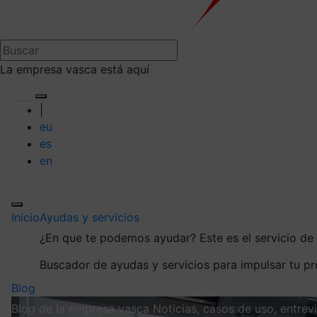
La empresa vasca está aquí
|
eu
es
en
Inicio
Ayudas y servicios
¿En que te podemos ayudar?
Este es el servicio d
Buscador de ayudas y servicios para impulsar tu p
Blog
Blog de la empresa vasca
Noticias, casos de uso, entre