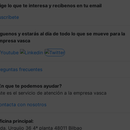
lige lo que te interesa y recíbenos en tu email
uscríbete
íguenos y estarás al día de todo lo que se mueve para la
mpresa vasca
reguntas frecuentes
En que te podemos ayudar?
ste es el servicio de atención a la empresa vasca
ontacta con nosotros
icina principal:
lda. Urquijo 36 4ª planta 48011 Bilbao