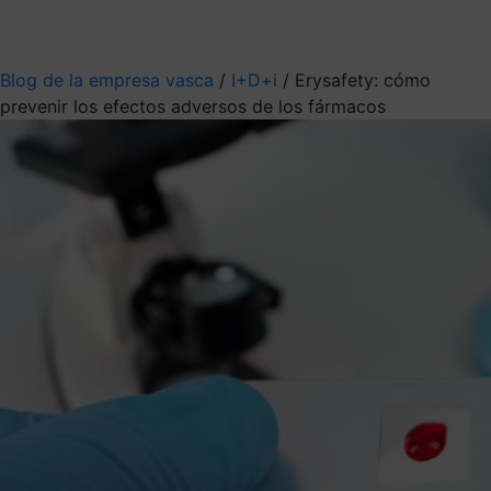
Mis suscripciones
Elige la información que quieres recibir
Blog de la empresa vasca
/
I+D+i
/
Erysafety: cómo
prevenir los efectos adversos de los fármacos