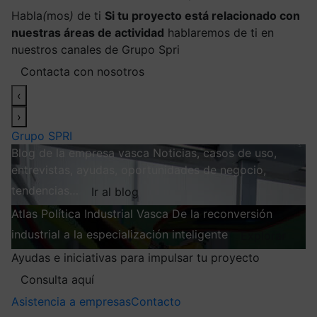
Habla
(
mos
)
de ti
Si tu proyecto está relacionado con
nuestras áreas de actividad
hablaremos de ti en
nuestros canales de Grupo Spri
Contacta con nosotros
‹
›
Grupo SPRI
Blog de la empresa vasca
Noticias, casos de uso,
entrevistas, ayudas, oportunidades de negocio,
tendencias…
Ir al blog
Atlas
Política Industrial Vasca
De la reconversión
industrial a la especialización inteligente
Explorar
Ayudas e iniciativas para impulsar tu proyecto
Consulta aquí
Asistencia a empresas
Contacto