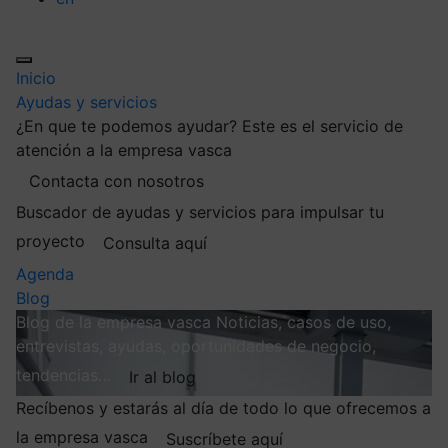
Inicio
Ayudas y servicios
¿En que te podemos ayudar?
Este es el servicio de
atención a la empresa vasca
Contacta con nosotros
Buscador de ayudas y servicios para impulsar tu
proyecto
Consulta aquí
Agenda
Blog
Blog de la empresa vasca
Noticias, casos de uso,
entrevistas, ayudas, oportunidades de negocio,
tendencias…
Ir al blog
Recíbenos y estarás al día de todo lo que ofrecemos a
la empresa vasca
Suscríbete aquí