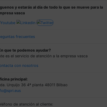
íguenos y estarás al día de todo lo que se mueve para la
mpresa vasca
reguntas frecuentes
En que te podemos ayudar?
ste es el servicio de atención a la empresa vasca
ontacta con nosotros
icina principal:
lda. Urquijo 36 4ª planta 48011 Bilbao
nfo@spri.eus
léfono de atención al cliente: