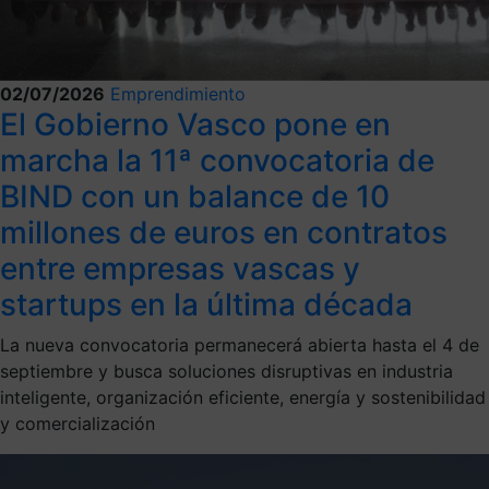
02/07/2026
Emprendimiento
El Gobierno Vasco pone en
marcha la 11ª convocatoria de
BIND con un balance de 10
millones de euros en contratos
entre empresas vascas y
startups en la última década
La nueva convocatoria permanecerá abierta hasta el 4 de
septiembre y busca soluciones disruptivas en industria
inteligente, organización eficiente, energía y sostenibilidad
y comercialización