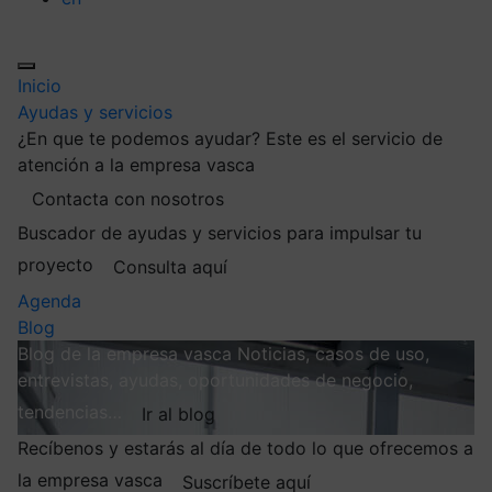
Inicio
Ayudas y servicios
¿En que te podemos ayudar?
Este es el servicio de
atención a la empresa vasca
Contacta con nosotros
Buscador de ayudas y servicios para impulsar tu
proyecto
Consulta aquí
Agenda
Blog
Blog de la empresa vasca
Noticias, casos de uso,
entrevistas, ayudas, oportunidades de negocio,
tendencias…
Ir al blog
Recíbenos y estarás al día de todo lo que ofrecemos a
la empresa vasca
Suscríbete aquí