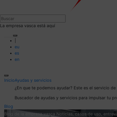
La empresa vasca está aquí
|
eu
es
en
Inicio
Ayudas y servicios
¿En que te podemos ayudar?
Este es el servicio d
Buscador de ayudas y servicios para impulsar tu p
Blog
Blog de la empresa vasca
Noticias, casos de uso, entre