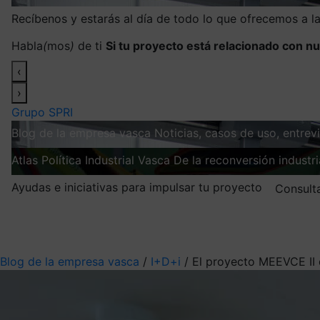
Recíbenos y estarás al día de todo lo que ofrecemos a 
Habla
(
mos
)
de ti
Si tu proyecto está relacionado con nu
‹
›
Grupo SPRI
Blog de la empresa vasca
Noticias, casos de uso, entre
Atlas
Política Industrial Vasca
De la reconversión industria
Ayudas e iniciativas para impulsar tu proyecto
Consult
Mis suscripciones
Elige la información que quieres recibir
Blog de la empresa vasca
/
I+D+i
/
El proyecto MEEVCE II 