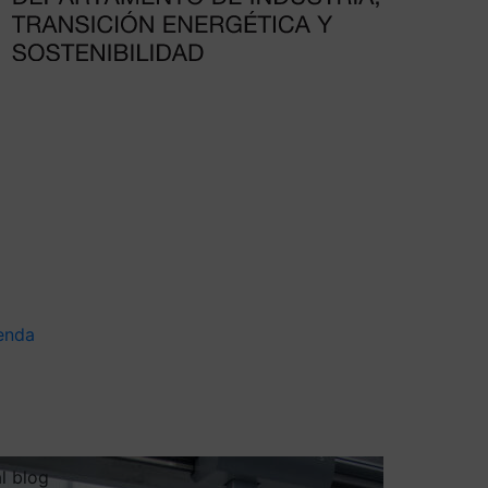
enda
al blog