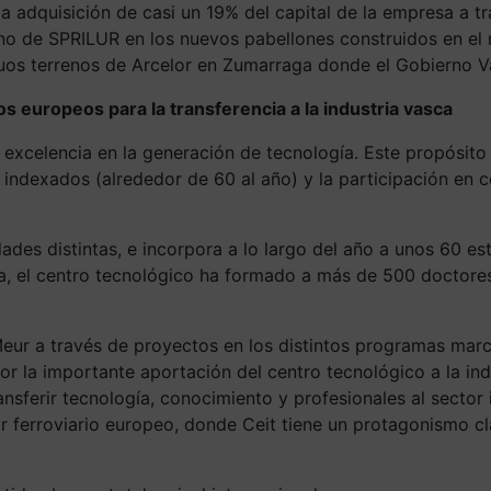
a adquisición de casi un 19% del capital de la empresa a 
ano de SPRILUR en los nuevos pabellones construidos en e
tiguos terrenos de Arcelor en Zumarraga donde el Gobierno 
os europeos para la transferencia a la industria vasca
xcelencia en la generación de tecnología. Este propósito s
os indexados (alrededor de 60 al año) y la participación en
des distintas, e incorpora a lo largo del año a unos 60 est
ida, el centro tecnológico ha formado a más de 500 doctor
eur a través de proyectos en los distintos programas marco
alor la importante aportación del centro tecnológico a la 
ransferir tecnología, conocimiento y profesionales al sect
r ferroviario europeo, donde Ceit tiene un protagonismo cla