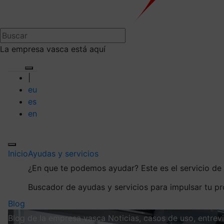
La empresa vasca está aquí
|
eu
es
en
Inicio
Ayudas y servicios
¿En que te podemos ayudar?
Este es el servicio d
Buscador de ayudas y servicios para impulsar tu p
Blog
Blog de la empresa vasca
Noticias, casos de uso, entre