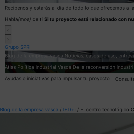
Recíbenos y estarás al día de todo lo que ofrecemos a 
Habla
(
mos
)
de ti
Si tu proyecto está relacionado con nu
‹
›
Grupo SPRI
Blog de la empresa vasca
Noticias, casos de uso, entre
Atlas
Política Industrial Vasca
De la reconversión industria
Ayudas e iniciativas para impulsar tu proyecto
Consult
Mis suscripciones
Elige la información que quieres recibir
Blog de la empresa vasca
/
I+D+i
/
El centro tecnológico 