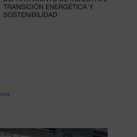
enda
al blog