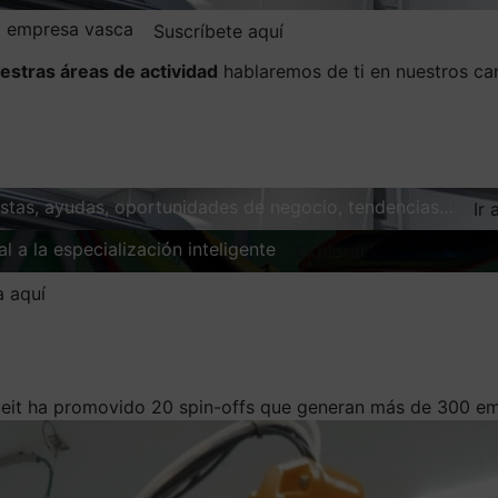
la empresa vasca
Suscríbete aquí
estras áreas de actividad
hablaremos de ti en nuestros ca
vistas, ayudas, oportunidades de negocio, tendencias…
Ir 
l a la especialización inteligente
Explorar
a aquí
Ceit ha promovido 20 spin-offs que generan más de 300 em