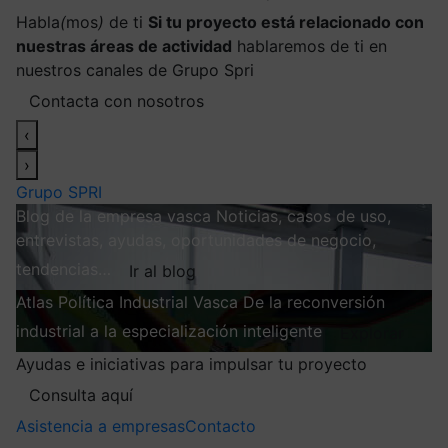
Habla
(
mos
)
de ti
Si tu proyecto está relacionado con
nuestras áreas de actividad
hablaremos de ti en
nuestros canales de Grupo Spri
Contacta con nosotros
‹
›
Grupo SPRI
Blog de la empresa vasca
Noticias, casos de uso,
entrevistas, ayudas, oportunidades de negocio,
tendencias…
Ir al blog
Atlas
Política Industrial Vasca
De la reconversión
industrial a la especialización inteligente
Explorar
Ayudas e iniciativas para impulsar tu proyecto
Consulta aquí
Asistencia a empresas
Contacto