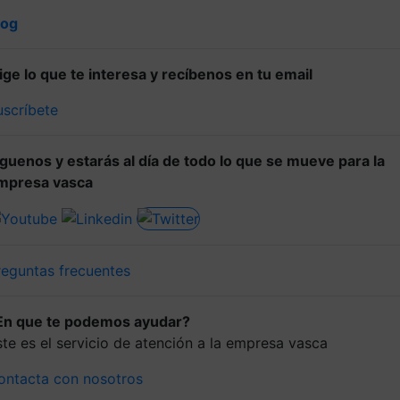
log
lige lo que te interesa y recíbenos en tu email
uscríbete
íguenos y estarás al día de todo lo que se mueve para la
mpresa vasca
reguntas frecuentes
En que te podemos ayudar?
ste es el servicio de atención a la empresa vasca
ontacta con nosotros