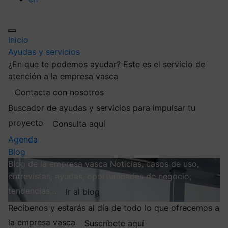
Inicio
Ayudas y servicios
¿En que te podemos ayudar?
Este es el servicio de
atención a la empresa vasca
Contacta con nosotros
Buscador de ayudas y servicios para impulsar tu
proyecto
Consulta aquí
Agenda
Blog
Blog de la empresa vasca
Noticias, casos de uso,
entrevistas, ayudas, oportunidades de negocio,
tendencias…
Ir al blog
Recíbenos y estarás al día de todo lo que ofrecemos a
la empresa vasca
Suscríbete aquí