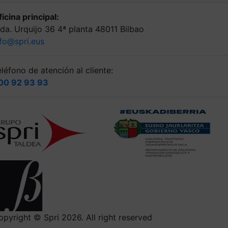
icina principal:
lda. Urquijo 36 4ª planta 48011 Bilbao
nfo@spri.eus
léfono de atención al cliente:
00 92 93 93
opyright © Spri 2026. All right reserved