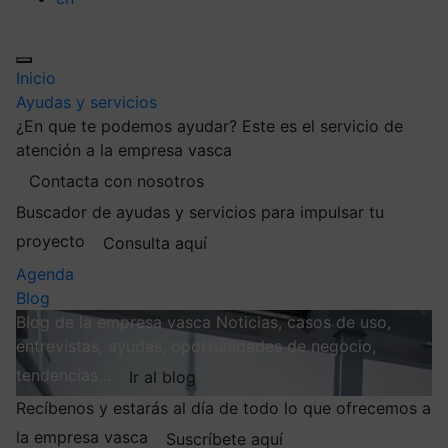
Inicio
Ayudas y servicios
¿En que te podemos ayudar?
Este es el servicio de
atención a la empresa vasca
Contacta con nosotros
Buscador de ayudas y servicios para impulsar tu
proyecto
Consulta aquí
Agenda
Blog
Blog de la empresa vasca
Noticias, casos de uso,
entrevistas, ayudas, oportunidades de negocio,
tendencias…
Ir al blog
Recíbenos y estarás al día de todo lo que ofrecemos a
la empresa vasca
Suscríbete aquí