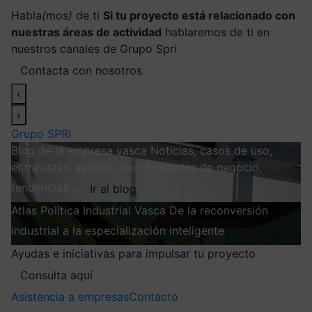
Habla
(
mos
)
de ti
Si tu proyecto está relacionado con
nuestras áreas de actividad
hablaremos de ti en
nuestros canales de Grupo Spri
Contacta con nosotros
‹
›
Grupo SPRI
Blog de la empresa vasca
Noticias, casos de uso,
entrevistas, ayudas, oportunidades de negocio,
tendencias…
Ir al blog
Atlas
Política Industrial Vasca
De la reconversión
industrial a la especialización inteligente
Explorar
Ayudas e iniciativas para impulsar tu proyecto
Consulta aquí
Asistencia a empresas
Contacto