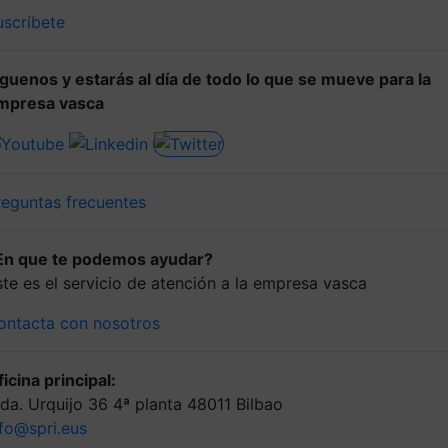
uscríbete
íguenos y estarás al día de todo lo que se mueve para la
mpresa vasca
reguntas frecuentes
En que te podemos ayudar?
ste es el servicio de atención a la empresa vasca
ontacta con nosotros
icina principal:
lda. Urquijo 36 4ª planta 48011 Bilbao
nfo@spri.eus