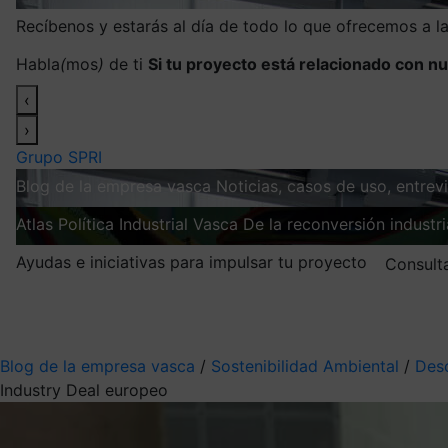
Recíbenos y estarás al día de todo lo que ofrecemos a 
Habla
(
mos
)
de ti
Si tu proyecto está relacionado con nu
‹
›
Grupo SPRI
Blog de la empresa vasca
Noticias, casos de uso, entre
Atlas
Política Industrial Vasca
De la reconversión industria
Ayudas e iniciativas para impulsar tu proyecto
Consult
Mis suscripciones
Elige la información que quieres recibir
Blog de la empresa vasca
/
Sostenibilidad Ambiental
/
Des
Industry Deal europeo