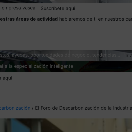
la empresa vasca
Suscríbete aquí
estras áreas de actividad
hablaremos de ti en nuestros ca
vistas, ayudas, oportunidades de negocio, tendencias…
Ir 
l a la especialización inteligente
Explorar
a aquí
carbonización
/
El Foro de Descarbonización de la Industri