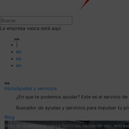
La empresa vasca está aquí
|
eu
es
en
Inicio
Ayudas y servicios
¿En que te podemos ayudar?
Este es el servicio d
Buscador de ayudas y servicios para impulsar tu p
Blog
Blog de la empresa vasca
Noticias, casos de uso, entre