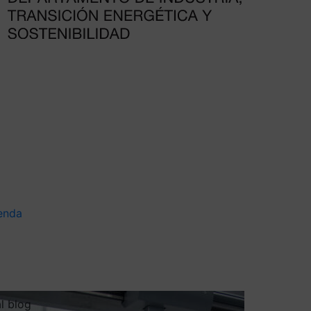
enda
al blog