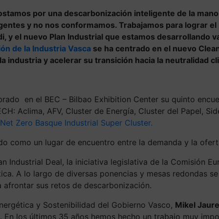
stamos por una descarbonización inteligente de la mano 
gentes y no nos conformamos. Trabajamos para lograr el
, y el nuevo Plan Industrial que estamos desarrollando va
ón de la Industria Vasca
se ha centrado en el nuevo Clean I
 industria y acelerar su transición hacia la neutralidad cl
ebrado en el BEC – Bilbao Exhibition Center su quinto enc
TECH: Aclima, AFV, Cluster de Energía, Cluster del Papel, 
Net Zero Basque Industrial Super Cluster.
o como un lugar de encuentro entre la demanda y la oferta
 Industrial Deal, la iniciativa legislativa de la Comisión E
imática. A lo largo de diversas ponencias y mesas redondas 
a afrontar sus retos de descarbonización.
nergética y Sostenibilidad del Gobierno Vasco,
Mikel Jaure
d. En los últimos 35 años hemos hecho un trabajo muy impor