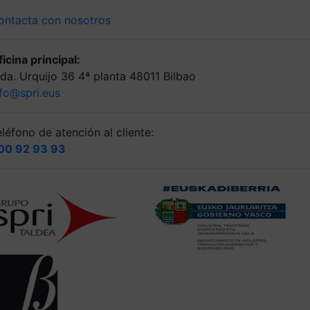
ontacta con nosotros
icina principal:
lda. Urquijo 36 4ª planta 48011 Bilbao
nfo@spri.eus
léfono de atención al cliente:
00 92 93 93