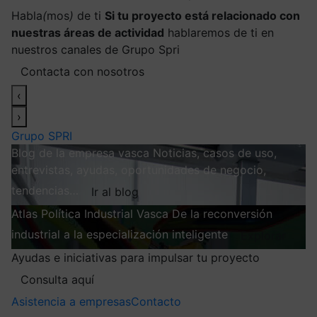
Habla
(
mos
)
de ti
Si tu proyecto está relacionado con
nuestras áreas de actividad
hablaremos de ti en
nuestros canales de Grupo Spri
Contacta con nosotros
‹
›
Grupo SPRI
Blog de la empresa vasca
Noticias, casos de uso,
entrevistas, ayudas, oportunidades de negocio,
tendencias…
Ir al blog
Atlas
Política Industrial Vasca
De la reconversión
industrial a la especialización inteligente
Explorar
Ayudas e iniciativas para impulsar tu proyecto
Consulta aquí
Asistencia a empresas
Contacto