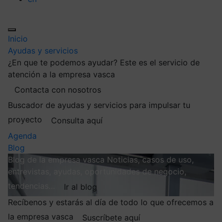
Inicio
Ayudas y servicios
¿En que te podemos ayudar?
Este es el servicio de
atención a la empresa vasca
Contacta con nosotros
Buscador de ayudas y servicios para impulsar tu
proyecto
Consulta aquí
Agenda
Blog
Blog de la empresa vasca
Noticias, casos de uso,
entrevistas, ayudas, oportunidades de negocio,
tendencias…
Ir al blog
Recíbenos y estarás al día de todo lo que ofrecemos a
la empresa vasca
Suscríbete aquí