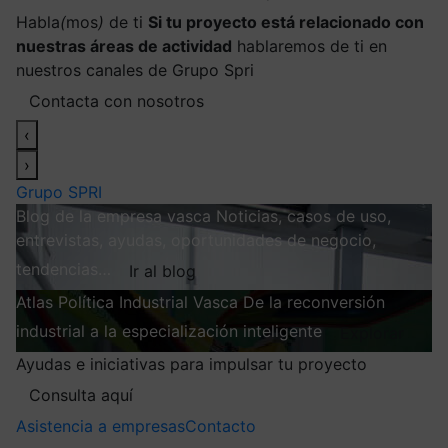
Habla
(
mos
)
de ti
Si tu proyecto está relacionado con
nuestras áreas de actividad
hablaremos de ti en
nuestros canales de Grupo Spri
Contacta con nosotros
‹
›
Grupo SPRI
Blog de la empresa vasca
Noticias, casos de uso,
entrevistas, ayudas, oportunidades de negocio,
tendencias…
Ir al blog
Atlas
Política Industrial Vasca
De la reconversión
industrial a la especialización inteligente
Explorar
Ayudas e iniciativas para impulsar tu proyecto
Consulta aquí
Asistencia a empresas
Contacto