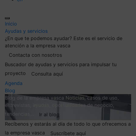
Inicio
Ayudas y servicios
¿En que te podemos ayudar?
Este es el servicio de
atención a la empresa vasca
Contacta con nosotros
Buscador de ayudas y servicios para impulsar tu
proyecto
Consulta aquí
Agenda
Blog
Blog de la empresa vasca
Noticias, casos de uso,
entrevistas, ayudas, oportunidades de negocio,
tendencias…
Ir al blog
Recíbenos y estarás al día de todo lo que ofrecemos a
la empresa vasca
Suscríbete aquí