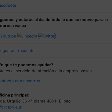
uscríbete
íguenos y estarás al día de todo lo que se mueve para la
mpresa vasca
reguntas frecuentes
En que te podemos ayudar?
ste es el servicio de atención a la empresa vasca
ontacta con nosotros
icina principal:
lda. Urquijo 36 4ª planta 48011 Bilbao
nfo@spri.eus