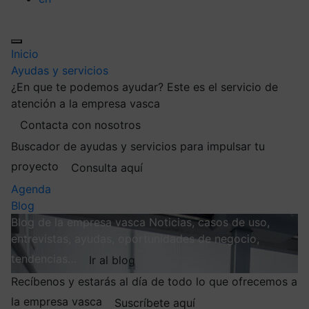
Inicio
Ayudas y servicios
¿En que te podemos ayudar?
Este es el servicio de
atención a la empresa vasca
Contacta con nosotros
Buscador de ayudas y servicios para impulsar tu
proyecto
Consulta aquí
Agenda
Blog
Blog de la empresa vasca
Noticias, casos de uso,
entrevistas, ayudas, oportunidades de negocio,
tendencias…
Ir al blog
Recíbenos y estarás al día de todo lo que ofrecemos a
la empresa vasca
Suscríbete aquí