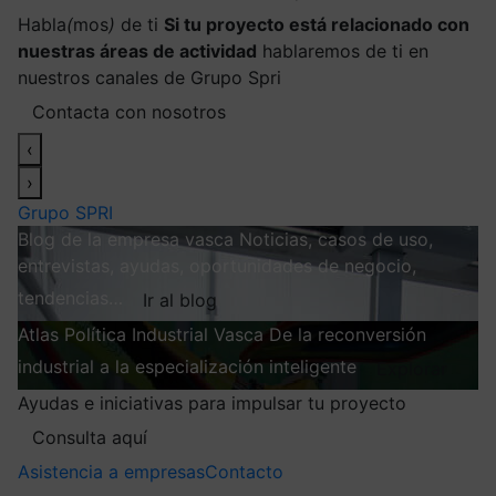
Habla
(
mos
)
de ti
Si tu proyecto está relacionado con
nuestras áreas de actividad
hablaremos de ti en
nuestros canales de Grupo Spri
Contacta con nosotros
‹
›
Grupo SPRI
Blog de la empresa vasca
Noticias, casos de uso,
entrevistas, ayudas, oportunidades de negocio,
tendencias…
Ir al blog
Atlas
Política Industrial Vasca
De la reconversión
industrial a la especialización inteligente
Explorar
Ayudas e iniciativas para impulsar tu proyecto
Consulta aquí
Asistencia a empresas
Contacto