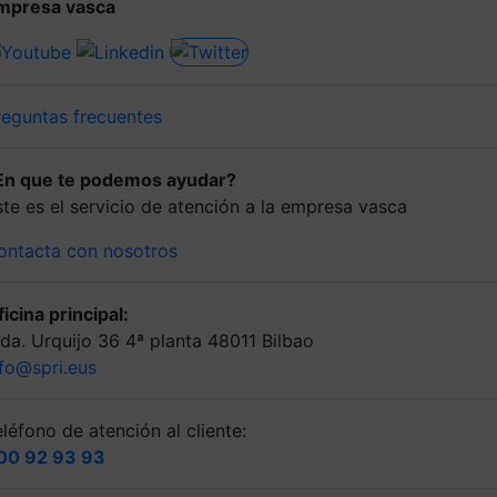
mpresa vasca
reguntas frecuentes
En que te podemos ayudar?
ste es el servicio de atención a la empresa vasca
ontacta con nosotros
icina principal:
lda. Urquijo 36 4ª planta 48011 Bilbao
nfo@spri.eus
léfono de atención al cliente:
00 92 93 93