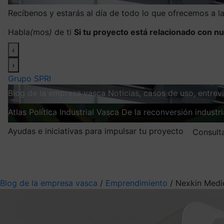
Recíbenos y estarás al día de todo lo que ofrecemos a 
Habla
(
mos
)
de ti
Si tu proyecto está relacionado con nu
‹
›
Grupo SPRI
Blog de la empresa vasca
Noticias, casos de uso, entre
Atlas
Política Industrial Vasca
De la reconversión industria
Ayudas e iniciativas para impulsar tu proyecto
Consult
Mis suscripciones
Elige la información que quieres recibir
Blog de la empresa vasca
/
Emprendimiento
/
Nexkin Medic