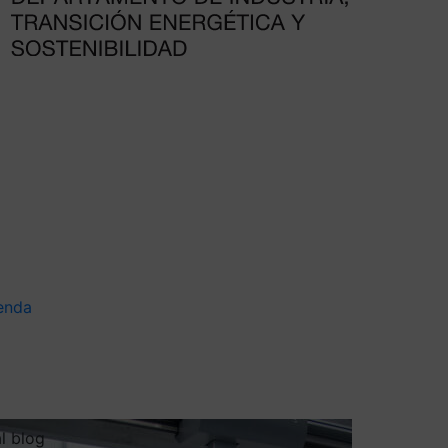
enda
al blog