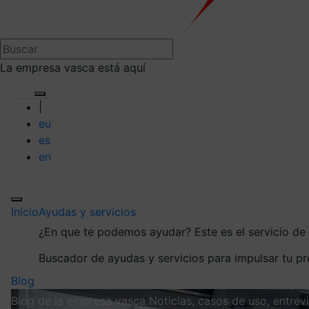
La empresa vasca está aquí
|
eu
es
en
Inicio
Ayudas y servicios
¿En que te podemos ayudar?
Este es el servicio d
Buscador de ayudas y servicios para impulsar tu p
Blog
Blog de la empresa vasca
Noticias, casos de uso, entre