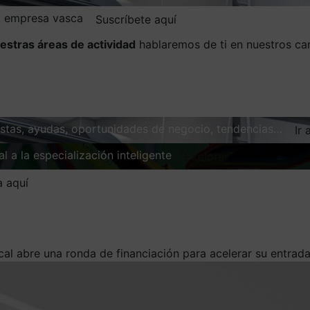
la empresa vasca
Suscríbete aquí
estras áreas de actividad
hablaremos de ti en nuestros ca
vistas, ayudas, oportunidades de negocio, tendencias…
Ir 
l a la especialización inteligente
Explorar
a aquí
al abre una ronda de financiación para acelerar su entrad