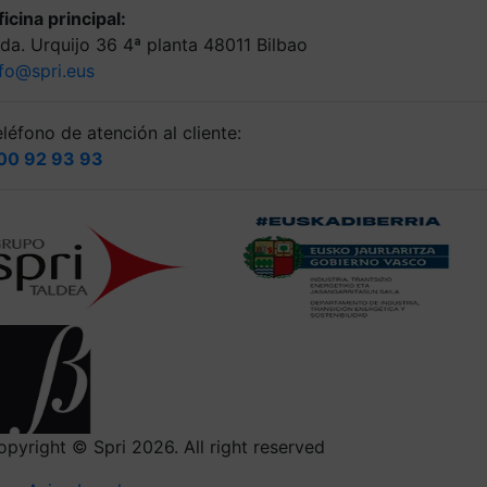
icina principal:
lda. Urquijo 36 4ª planta 48011 Bilbao
nfo@spri.eus
léfono de atención al cliente:
00 92 93 93
opyright © Spri 2026. All right reserved