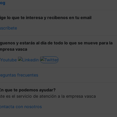
log
lige lo que te interesa y recíbenos en tu email
uscríbete
íguenos y estarás al día de todo lo que se mueve para la
mpresa vasca
reguntas frecuentes
En que te podemos ayudar?
ste es el servicio de atención a la empresa vasca
ontacta con nosotros