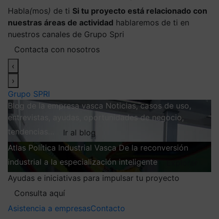
Habla
(
mos
)
de ti
Si tu proyecto está relacionado con
nuestras áreas de actividad
hablaremos de ti en
nuestros canales de Grupo Spri
Contacta con nosotros
‹
›
Grupo SPRI
Blog de la empresa vasca
Noticias, casos de uso,
entrevistas, ayudas, oportunidades de negocio,
tendencias…
Ir al blog
Atlas
Política Industrial Vasca
De la reconversión
industrial a la especialización inteligente
Explorar
Ayudas e iniciativas para impulsar tu proyecto
Consulta aquí
Asistencia a empresas
Contacto