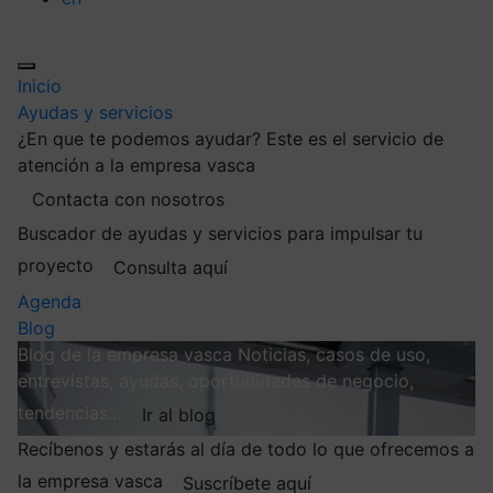
Inicio
Ayudas y servicios
¿En que te podemos ayudar?
Este es el servicio de
atención a la empresa vasca
Contacta con nosotros
Buscador de ayudas y servicios para impulsar tu
proyecto
Consulta aquí
Agenda
Blog
Blog de la empresa vasca
Noticias, casos de uso,
entrevistas, ayudas, oportunidades de negocio,
tendencias…
Ir al blog
Recíbenos y estarás al día de todo lo que ofrecemos a
la empresa vasca
Suscríbete aquí