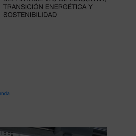
enda
al blog