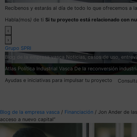
Recíbenos y estarás al día de todo lo que ofrecemos a 
Habla
(
mos
)
de ti
Si tu proyecto está relacionado con nu
‹
›
Grupo SPRI
Blog de la empresa vasca
Noticias, casos de uso, entre
Atlas
Política Industrial Vasca
De la reconversión industria
Ayudas e iniciativas para impulsar tu proyecto
Consult
Mis suscripciones
Elige la información que quieres recibir
Blog de la empresa vasca
/
Financiación
/
Jon Ander de las
acceso a nuevo capital”