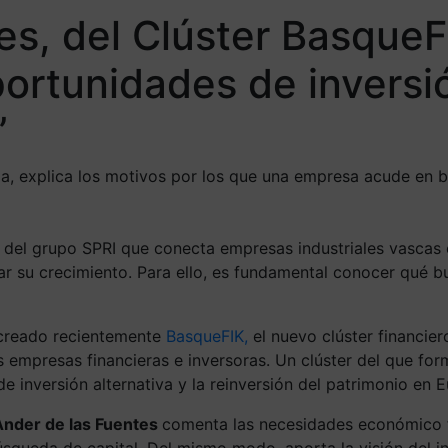
es, del Clúster BasqueF
ortunidades de inversió
”
ioa, explica los motivos por los que una empresa acude en
n del grupo SPRI que conecta empresas industriales vascas
lsar su crecimiento. Para ello, es fundamental conocer qué
 creado recientemente
BasqueFIK
,
el nuevo clúster financier
s empresas financieras e inversoras. Un clúster del que fo
e inversión alternativa y la reinversión del patrimonio en 
Ander de las Fuentes
comenta las necesidades económico fi
queda de capital. Del mismo modo, aporta la visión del inv