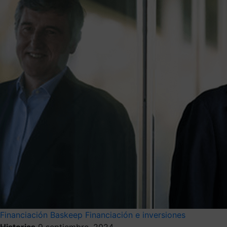
Financiación
Baskeep
Financiación e inversiones
Historias
9 septiembre, 2024