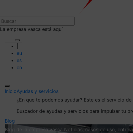
La empresa vasca está aquí
|
eu
es
en
Inicio
Ayudas y servicios
¿En que te podemos ayudar?
Este es el servicio d
Buscador de ayudas y servicios para impulsar tu p
Blog
Blog de la empresa vasca
Noticias, casos de uso, entre