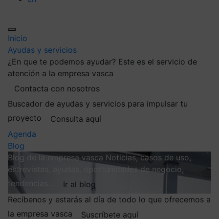
Inicio
Ayudas y servicios
¿En que te podemos ayudar?
Este es el servicio de
atención a la empresa vasca
Contacta con nosotros
Buscador de ayudas y servicios para impulsar tu
proyecto
Consulta aquí
Agenda
Blog
Blog de la empresa vasca
Noticias, casos de uso,
entrevistas, ayudas, oportunidades de negocio,
tendencias…
Ir al blog
Recíbenos y estarás al día de todo lo que ofrecemos a
la empresa vasca
Suscríbete aquí