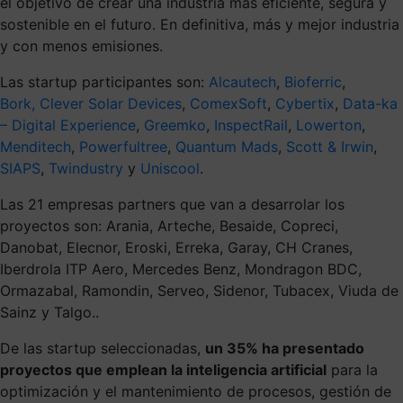
el objetivo de crear una industria más eficiente, segura y
sostenible en el futuro. En definitiva, más y mejor industria
y con menos emisiones.
Las startup participantes son:
Alcautech
,
Bioferric
,
Bork,
Clever Solar Devices
,
ComexSoft
,
Cybertix
,
Data-ka
– Digital Experience
,
Greemko
,
InspectRail
,
Lowerton
,
Menditech
,
Powerfultree
,
Quantum Mads
,
Scott & Irwin
,
SIAPS
,
Twindustry
y
Uniscool
.
Las 21 empresas partners que van a desarrolar los
proyectos son: Arania, Arteche, Besaide, Copreci,
Danobat, Elecnor, Eroski, Erreka, Garay, CH Cranes,
Iberdrola ITP Aero, Mercedes Benz, Mondragon BDC,
Ormazabal, Ramondin, Serveo, Sidenor, Tubacex, Viuda de
Sainz y Talgo..
De las startup seleccionadas,
un 35% ha presentado
proyectos que emplean la inteligencia artificial
para la
optimización y el mantenimiento de procesos, gestión de