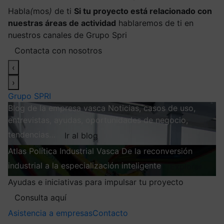
Habla
(
mos
)
de ti
Si tu proyecto está relacionado con
nuestras áreas de actividad
hablaremos de ti en
nuestros canales de Grupo Spri
Contacta con nosotros
‹
›
Grupo SPRI
Blog de la empresa vasca
Noticias, casos de uso,
entrevistas, ayudas, oportunidades de negocio,
tendencias…
Ir al blog
Atlas
Política Industrial Vasca
De la reconversión
industrial a la especialización inteligente
Explorar
Ayudas e iniciativas para impulsar tu proyecto
Consulta aquí
Asistencia a empresas
Contacto