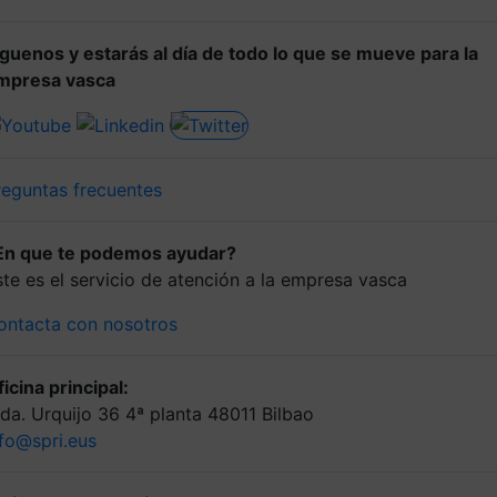
íguenos y estarás al día de todo lo que se mueve para la
mpresa vasca
reguntas frecuentes
En que te podemos ayudar?
ste es el servicio de atención a la empresa vasca
ontacta con nosotros
icina principal:
lda. Urquijo 36 4ª planta 48011 Bilbao
nfo@spri.eus