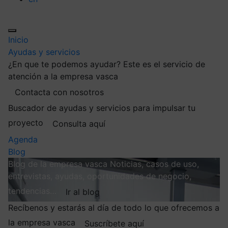
Inicio
Ayudas y servicios
¿En que te podemos ayudar?
Este es el servicio de
atención a la empresa vasca
Contacta con nosotros
Buscador de ayudas y servicios para impulsar tu
proyecto
Consulta aquí
Agenda
Blog
Blog de la empresa vasca
Noticias, casos de uso,
entrevistas, ayudas, oportunidades de negocio,
tendencias…
Ir al blog
Recíbenos y estarás al día de todo lo que ofrecemos a
la empresa vasca
Suscríbete aquí