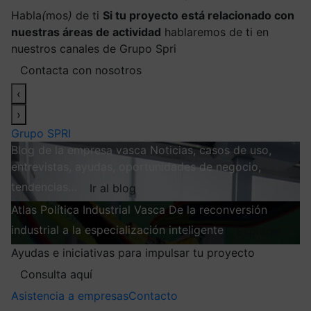
Habla
(
mos
)
de ti
Si tu proyecto está relacionado con
nuestras áreas de actividad
hablaremos de ti en
nuestros canales de Grupo Spri
Contacta con nosotros
‹
›
Grupo SPRI
Blog de la empresa vasca
Noticias, casos de uso,
entrevistas, ayudas, oportunidades de negocio,
tendencias…
Ir al blog
Atlas
Política Industrial Vasca
De la reconversión
industrial a la especialización inteligente
Explorar
Ayudas e iniciativas para impulsar tu proyecto
Consulta aquí
Asistencia a empresas
Contacto