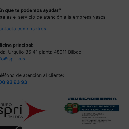
En que te podemos ayudar?
ste es el servicio de atención a la empresa vasca
ontacta con nosotros
icina principal:
lda. Urquijo 36 4ª planta 48011 Bilbao
nfo@spri.eus
léfono de atención al cliente:
00 92 93 93