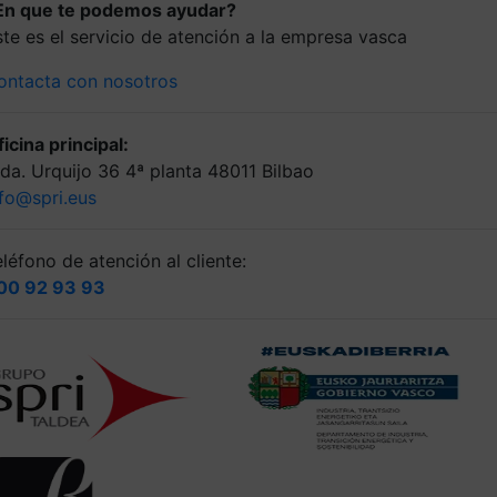
En que te podemos ayudar?
ste es el servicio de atención a la empresa vasca
ontacta con nosotros
icina principal:
lda. Urquijo 36 4ª planta 48011 Bilbao
nfo@spri.eus
léfono de atención al cliente:
00 92 93 93