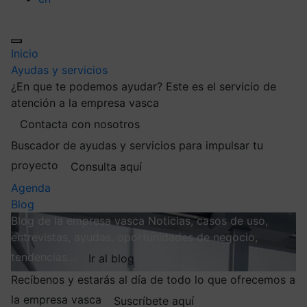
Inicio
Ayudas y servicios
¿En que te podemos ayudar?
Este es el servicio de
atención a la empresa vasca
Contacta con nosotros
Buscador de ayudas y servicios para impulsar tu
proyecto
Consulta aquí
Agenda
Blog
Blog de la empresa vasca
Noticias, casos de uso,
entrevistas, ayudas, oportunidades de negocio,
tendencias…
Ir al blog
Recíbenos y estarás al día de todo lo que ofrecemos a
la empresa vasca
Suscríbete aquí