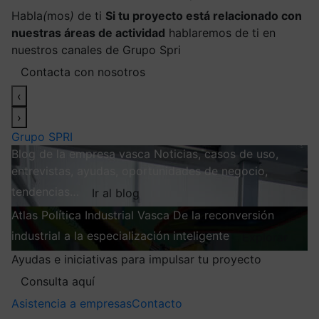
Habla
(
mos
)
de ti
Si tu proyecto está relacionado con
nuestras áreas de actividad
hablaremos de ti en
nuestros canales de Grupo Spri
Contacta con nosotros
‹
›
Grupo SPRI
Blog de la empresa vasca
Noticias, casos de uso,
entrevistas, ayudas, oportunidades de negocio,
tendencias…
Ir al blog
Atlas
Política Industrial Vasca
De la reconversión
industrial a la especialización inteligente
Explorar
Ayudas e iniciativas para impulsar tu proyecto
Consulta aquí
Asistencia a empresas
Contacto