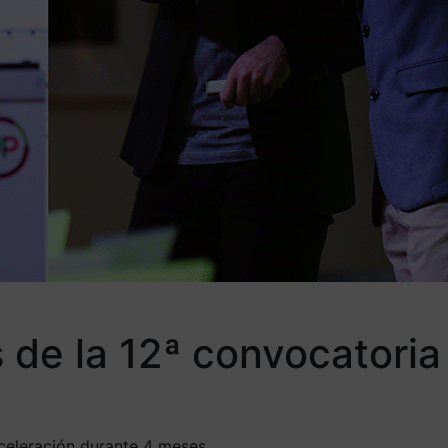
 de la 12ª convocatoria
celeración durante 4 meses.