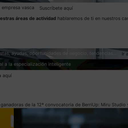
la empresa vasca
Suscríbete aquí
estras áreas de actividad
hablaremos de ti en nuestros ca
vistas, ayudas, oportunidades de negocio, tendencias…
Ir 
l a la especialización inteligente
Explorar
a aquí
 ganadoras de la 12ª convocatoria de BerriUp: Miru Studio