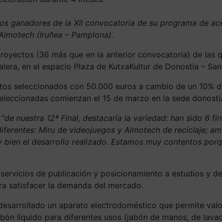
tos ganadores de la XII convocatoria de su programa de ac
 Almotech (Iruñea – Pamplona).
proyectos (36 más que en la anterior convocatoria) de las q
era, en el espacio Plaza de KutxaKultur de Donostia – San
ctos seleccionados con 50.000 euros a cambio de un 10% de
eccionadas comienzan el 15 de marzo en la sede donostiar
 “
de nuestra 12ª Final, destacaría la variedad: han sido 6 f
iferentes: Miru de videojuegos y Almotech de reciclaje; a
uy bien el desarrollo realizado. Estamos muy contentos p
servicios de publicación y posicionamiento a estudios y des
ra satisfacer la demanda del mercado.
esarrollado un aparato electrodoméstico que permite valoriz
ón líquido para diferentes usos (jabón de manos, de lavador