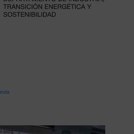
enda
al blog