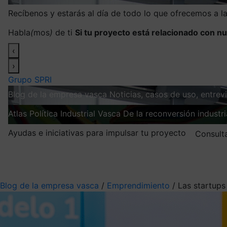
Recíbenos y estarás al día de todo lo que ofrecemos a 
Habla
(
mos
)
de ti
Si tu proyecto está relacionado con nu
‹
›
Grupo SPRI
Blog de la empresa vasca
Noticias, casos de uso, entre
Atlas
Política Industrial Vasca
De la reconversión industria
Ayudas e iniciativas para impulsar tu proyecto
Consult
Mis suscripciones
Elige la información que quieres recibir
Blog de la empresa vasca
/
Emprendimiento
/
Las startups