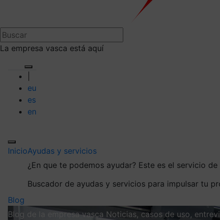
La empresa vasca está aquí
|
eu
es
en
Inicio
Ayudas y servicios
¿En que te podemos ayudar?
Este es el servicio d
Buscador de ayudas y servicios para impulsar tu p
Blog
Blog de la empresa vasca
Noticias, casos de uso, entre