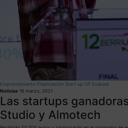
Emprendimiento
Financiación
Start up
UP Euskadi
Noticias
16 marzo, 2021
Las startups ganadoras
Studio y Almotech
Recibirán 50.000 euros y participarán en el programa de a