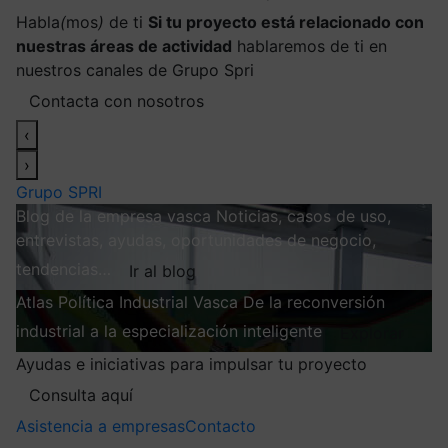
Habla
(
mos
)
de ti
Si tu proyecto está relacionado con
nuestras áreas de actividad
hablaremos de ti en
nuestros canales de Grupo Spri
Contacta con nosotros
‹
›
Grupo SPRI
Blog de la empresa vasca
Noticias, casos de uso,
entrevistas, ayudas, oportunidades de negocio,
tendencias…
Ir al blog
Atlas
Política Industrial Vasca
De la reconversión
industrial a la especialización inteligente
Explorar
Ayudas e iniciativas para impulsar tu proyecto
Consulta aquí
Asistencia a empresas
Contacto