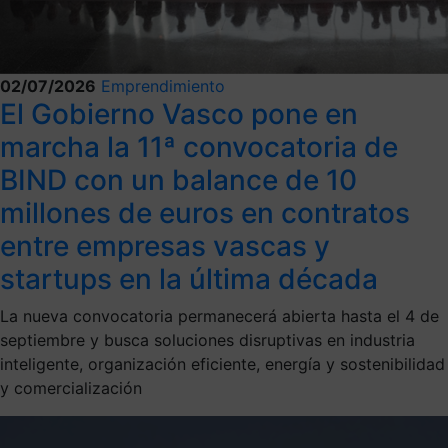
02/07/2026
Emprendimiento
El Gobierno Vasco pone en
marcha la 11ª convocatoria de
BIND con un balance de 10
millones de euros en contratos
entre empresas vascas y
startups en la última década
La nueva convocatoria permanecerá abierta hasta el 4 de
septiembre y busca soluciones disruptivas en industria
inteligente, organización eficiente, energía y sostenibilidad
y comercialización