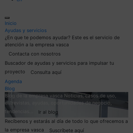
Inicio
Ayudas y servicios
¿En que te podemos ayudar?
Este es el servicio de
atención a la empresa vasca
Contacta con nosotros
Buscador de ayudas y servicios para impulsar tu
proyecto
Consulta aquí
Agenda
Blog
Blog de la empresa vasca
Noticias, casos de uso,
entrevistas, ayudas, oportunidades de negocio,
tendencias…
Ir al blog
Recíbenos y estarás al día de todo lo que ofrecemos a
la empresa vasca
Suscríbete aquí