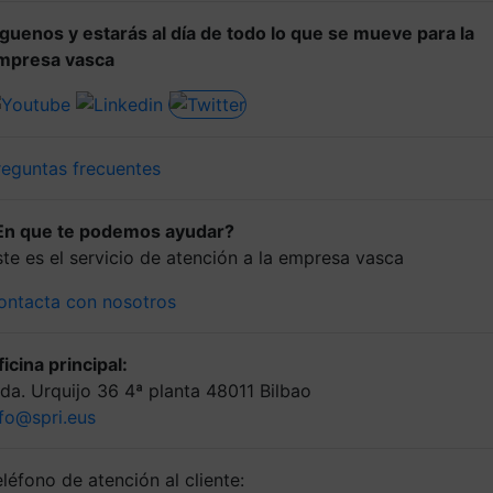
íguenos y estarás al día de todo lo que se mueve para la
mpresa vasca
reguntas frecuentes
En que te podemos ayudar?
ste es el servicio de atención a la empresa vasca
ontacta con nosotros
icina principal:
lda. Urquijo 36 4ª planta 48011 Bilbao
nfo@spri.eus
léfono de atención al cliente: