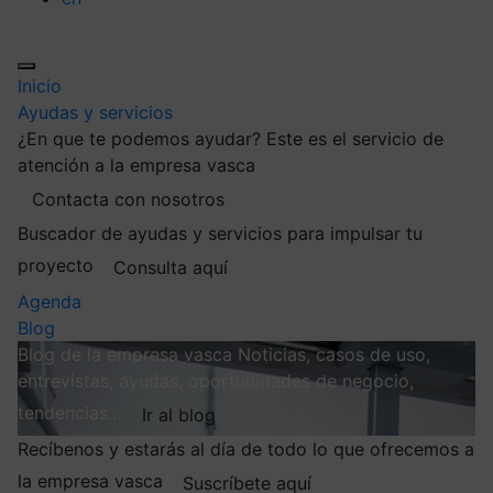
Inicio
Ayudas y servicios
¿En que te podemos ayudar?
Este es el servicio de
atención a la empresa vasca
Contacta con nosotros
Buscador de ayudas y servicios para impulsar tu
proyecto
Consulta aquí
Agenda
Blog
Blog de la empresa vasca
Noticias, casos de uso,
entrevistas, ayudas, oportunidades de negocio,
tendencias…
Ir al blog
Recíbenos y estarás al día de todo lo que ofrecemos a
la empresa vasca
Suscríbete aquí