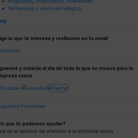
Programas, financiación, inversiones
Tendencias y visión estratégica
log
lige lo que te interesa y recíbenos en tu email
uscríbete
íguenos y estarás al día de todo lo que se mueve para la
mpresa vasca
reguntas frecuentes
En que te podemos ayudar?
ste es el servicio de atención a la empresa vasca