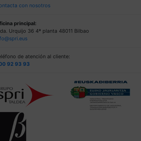
ontacta con nosotros
icina principal:
lda. Urquijo 36 4ª planta 48011 Bilbao
nfo@spri.eus
léfono de atención al cliente:
00 92 93 93