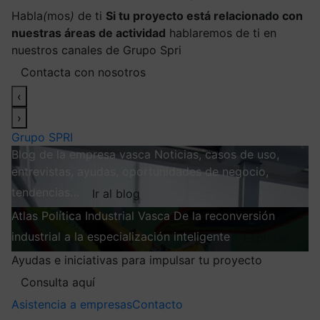
Habla
(
mos
)
de ti
Si tu proyecto está relacionado con
nuestras áreas de actividad
hablaremos de ti en
nuestros canales de Grupo Spri
Contacta con nosotros
‹
›
Grupo SPRI
Blog de la empresa vasca
Noticias, casos de uso,
entrevistas, ayudas, oportunidades de negocio,
tendencias…
Ir al blog
Atlas
Política Industrial Vasca
De la reconversión
industrial a la especialización inteligente
Explorar
Ayudas e iniciativas para impulsar tu proyecto
Consulta aquí
Asistencia a empresas
Contacto