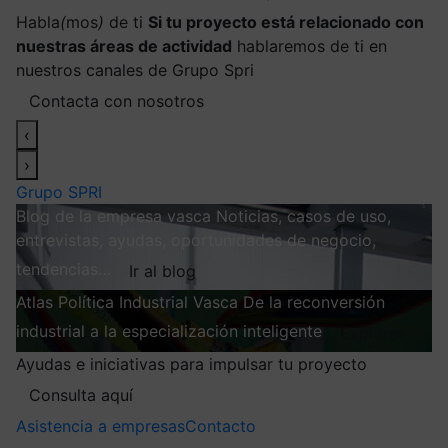
Habla
(
mos
)
de ti
Si tu proyecto está relacionado con
nuestras áreas de actividad
hablaremos de ti en
nuestros canales de Grupo Spri
Contacta con nosotros
‹
›
Grupo SPRI
Blog de la empresa vasca
Noticias, casos de uso,
entrevistas, ayudas, oportunidades de negocio,
tendencias…
Ir al blog
Atlas
Política Industrial Vasca
De la reconversión
industrial a la especialización inteligente
Explorar
Ayudas e iniciativas para impulsar tu proyecto
Consulta aquí
Asistencia a empresas
Contacto