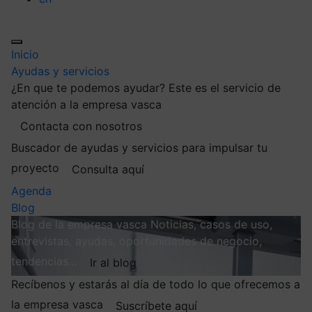
Inicio
Ayudas y servicios
¿En que te podemos ayudar?
Este es el servicio de
atención a la empresa vasca
Contacta con nosotros
Buscador de ayudas y servicios para impulsar tu
proyecto
Consulta aquí
Agenda
Blog
Blog de la empresa vasca
Noticias, casos de uso,
entrevistas, ayudas, oportunidades de negocio,
tendencias…
Ir al blog
Recíbenos y estarás al día de todo lo que ofrecemos a
la empresa vasca
Suscríbete aquí