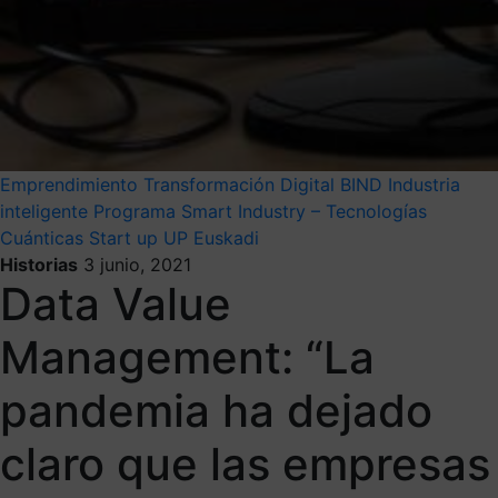
Emprendimiento
Transformación Digital
BIND
Industria
inteligente
Programa Smart Industry – Tecnologías
Cuánticas
Start up
UP Euskadi
Historias
3 junio, 2021
Data Value
Management: “La
pandemia ha dejado
claro que las empresas