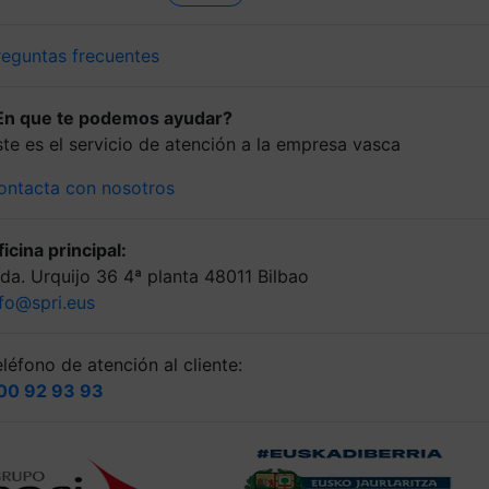
reguntas frecuentes
En que te podemos ayudar?
ste es el servicio de atención a la empresa vasca
ontacta con nosotros
icina principal:
lda. Urquijo 36 4ª planta 48011 Bilbao
nfo@spri.eus
léfono de atención al cliente:
00 92 93 93