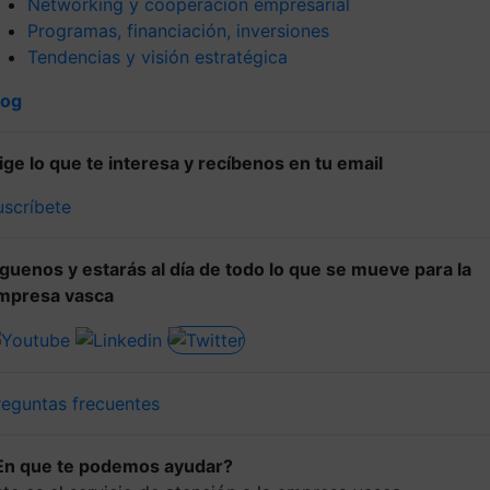
Networking y cooperación empresarial
Programas, financiación, inversiones
Tendencias y visión estratégica
log
lige lo que te interesa y recíbenos en tu email
uscríbete
íguenos y estarás al día de todo lo que se mueve para la
mpresa vasca
reguntas frecuentes
En que te podemos ayudar?