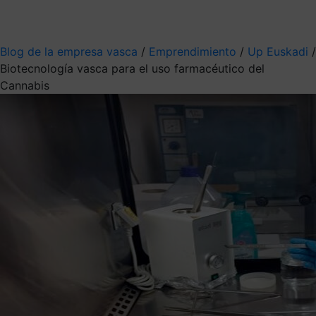
Mis suscripciones
Elige la información que quieres recibir
Blog de la empresa vasca
/
Emprendimiento
/
Up Euskadi
/
Biotecnología vasca para el uso farmacéutico del
Cannabis