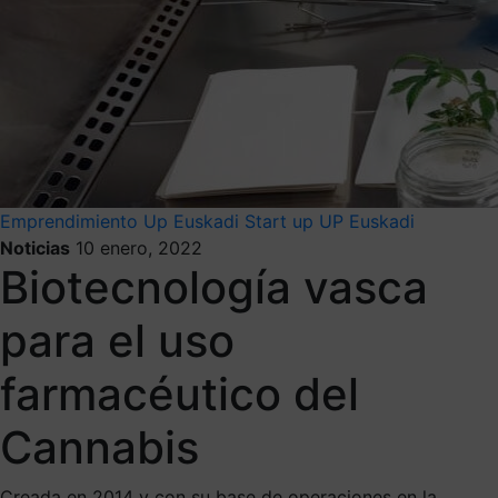
Emprendimiento
Up Euskadi
Start up
UP Euskadi
Noticias
10 enero, 2022
Biotecnología vasca
para el uso
farmacéutico del
Cannabis
Creada en 2014 y con su base de operaciones en la