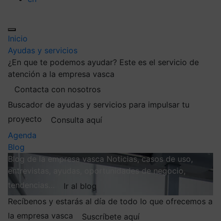
Inicio
Ayudas y servicios
¿En que te podemos ayudar?
Este es el servicio de
atención a la empresa vasca
Contacta con nosotros
Buscador de ayudas y servicios para impulsar tu
proyecto
Consulta aquí
Agenda
Blog
Blog de la empresa vasca
Noticias, casos de uso,
entrevistas, ayudas, oportunidades de negocio,
tendencias…
Ir al blog
Recíbenos y estarás al día de todo lo que ofrecemos a
la empresa vasca
Suscríbete aquí