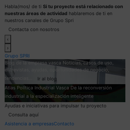
Habla
(
mos
)
de ti
Si tu proyecto está relacionado con
nuestras áreas de actividad
hablaremos de ti en
nuestros canales de Grupo Spri
Contacta con nosotros
‹
›
Grupo SPRI
Blog de la empresa vasca
Noticias, casos de uso,
entrevistas, ayudas, oportunidades de negocio,
tendencias…
Ir al blog
Atlas
Política Industrial Vasca
De la reconversión
industrial a la especialización inteligente
Explorar
Ayudas e iniciativas para impulsar tu proyecto
Consulta aquí
Asistencia a empresas
Contacto