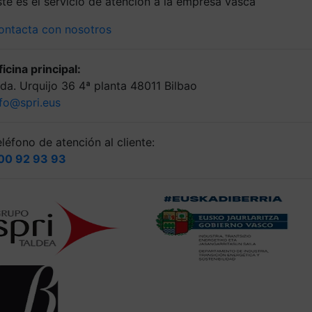
ste es el servicio de atención a la empresa vasca
ontacta con nosotros
icina principal:
lda. Urquijo 36 4ª planta 48011 Bilbao
nfo@spri.eus
léfono de atención al cliente:
00 92 93 93