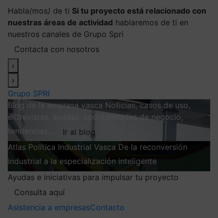
Habla
(
mos
)
de ti
Si tu proyecto está relacionado con
nuestras áreas de actividad
hablaremos de ti en
nuestros canales de Grupo Spri
Contacta con nosotros
‹
›
Grupo SPRI
Blog de la empresa vasca
Noticias, casos de uso,
entrevistas, ayudas, oportunidades de negocio,
tendencias…
Ir al blog
Atlas
Política Industrial Vasca
De la reconversión
industrial a la especialización inteligente
Explorar
Ayudas e iniciativas para impulsar tu proyecto
Consulta aquí
Asistencia a empresas
Contacto