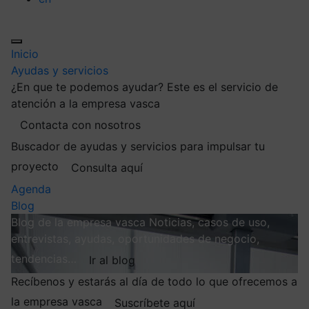
Inicio
Ayudas y servicios
¿En que te podemos ayudar?
Este es el servicio de
atención a la empresa vasca
Contacta con nosotros
Buscador de ayudas y servicios para impulsar tu
proyecto
Consulta aquí
Agenda
Blog
Blog de la empresa vasca
Noticias, casos de uso,
entrevistas, ayudas, oportunidades de negocio,
tendencias…
Ir al blog
Recíbenos y estarás al día de todo lo que ofrecemos a
la empresa vasca
Suscríbete aquí