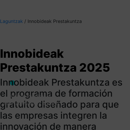
Mis suscripciones
Elige la información que quieres recibir
Laguntzak
/
Innobideak Prestakuntza
Innobideak Prestakuntza 2025
Formar en innovación
Innobideak
para competir en
Prestakuntza 2025
valor
Innobideak Prestakuntza es
el programa de formación
Quiero impulsar la
gratuito diseñado para que
innovación en mi equipo
las empresas integren la
innovación de manera