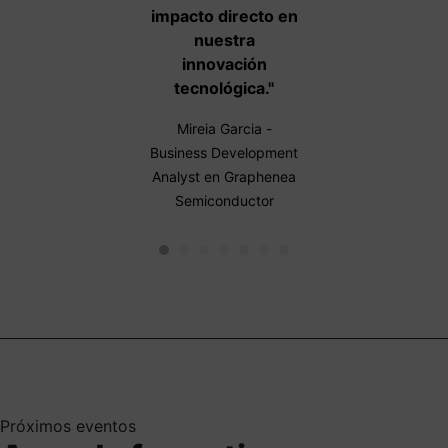
colaboración."
impacto directo en
ciberseguridad."
nuestra
Jon Kepa Izaguirre -
Aitziber Marin -
innovación
Director de calidad e
Responsable de
tecnológica."
I+D+i en A&B
comunicación en
Laboratorios de
Mireia Garcia -
Forest Pioneer
Biotecnología
Business Development
Analyst en Graphenea
Semiconductor
Próximos eventos