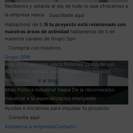
Recíbenos y estarás al día de todo lo que ofrecemos a
la empresa vasca
Suscríbete aquí
Habla
(
mos
)
de ti
Si tu proyecto está relacionado con
nuestras áreas de actividad
hablaremos de ti en
nuestros canales de Grupo Spri
Contacta con nosotros
Grupo SPRI
Blog de la empresa vasca
Noticias, casos de uso,
entrevistas, ayudas, oportunidades de negocio,
tendencias…
Ir al blog
Atlas
Política Industrial Vasca
De la reconversión
industrial a la especialización inteligente
Explorar
Ayudas e iniciativas para impulsar tu proyecto
Consulta aquí
Asistencia a empresas
Contacto