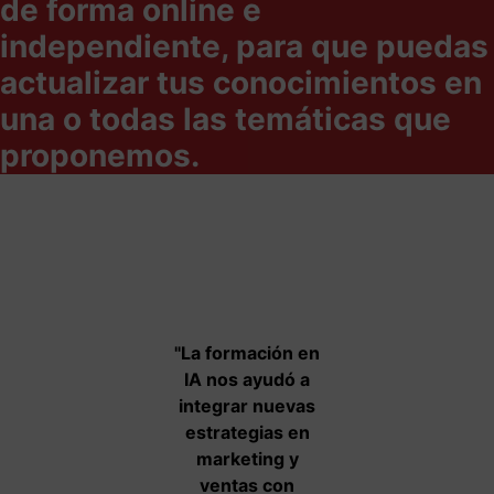
de forma online e
independiente, para que puedas
actualizar tus conocimientos en
una o todas las temáticas que
proponemos.
"Formarnos como
"La formación en
"Pudimos aplicar
equipo nos ha
IA nos ayudó a
mejoras reales
dado una ventaja
integrar nuevas
tras la sesión,
competitiva real y
estrategias en
especialmente en
nos ha permitido
marketing y
gestión de
innovar desde la
ventas con
clientes y