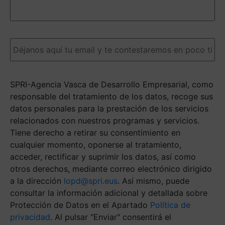
detalles
nos
ayudarán
a
Email
(Obligatorio)
darte
una
respuesta
más
SPRI-Agencia Vasca de Desarrollo Empresarial, como
ágil.
(Obligatorio)
responsable del tratamiento de los datos, recoge sus
datos personales para la prestación de los servicios
relacionados con nuestros programas y servicios.
Tiene derecho a retirar su consentimiento en
cualquier momento, oponerse al tratamiento,
acceder, rectificar y suprimir los datos, así como
otros derechos, mediante correo electrónico dirigido
a la dirección
lopd@spri.eus
. Así mismo, puede
consultar la información adicional y detallada sobre
Protección de Datos en el Apartado
Política de
privacidad
. Al pulsar "Enviar" consentirá el