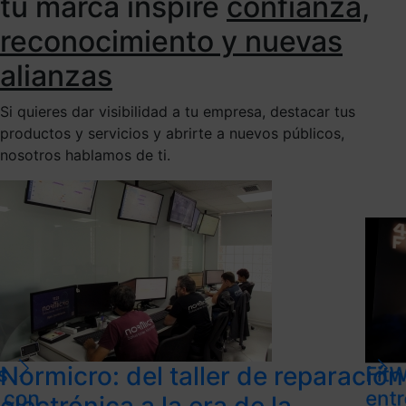
tu marca inspire
confianza,
reconocimiento y nuevas
alianzas
Si quieres dar visibilidad a tu empresa, destacar tus
productos y servicios y abrirte a nuevos públicos,
nosotros hablamos de ti.
Normicro: del taller de reparación
s
FitW
l con
ent
electrónica a la era de la