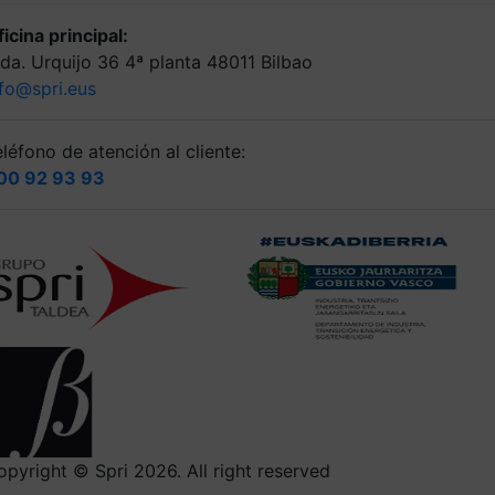
icina principal:
lda. Urquijo 36 4ª planta 48011 Bilbao
nfo@spri.eus
léfono de atención al cliente:
00 92 93 93
opyright © Spri 2026. All right reserved