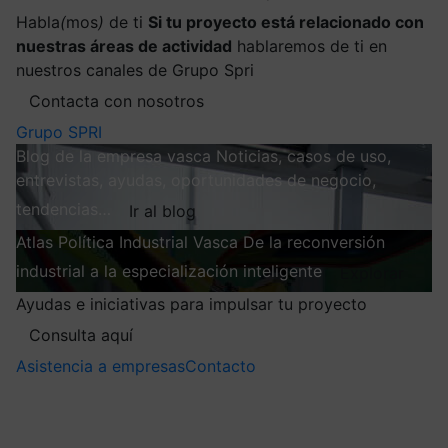
Habla
(
mos
)
de ti
Si tu proyecto está relacionado con
nuestras áreas de actividad
hablaremos de ti en
nuestros canales de Grupo Spri
Contacta con nosotros
Grupo SPRI
Blog de la empresa vasca
Noticias, casos de uso,
entrevistas, ayudas, oportunidades de negocio,
tendencias…
Ir al blog
Atlas
Política Industrial Vasca
De la reconversión
industrial a la especialización inteligente
Explorar
Ayudas e iniciativas para impulsar tu proyecto
Consulta aquí
Asistencia a empresas
Contacto
Mis suscripciones
Elige la información que quieres recibir