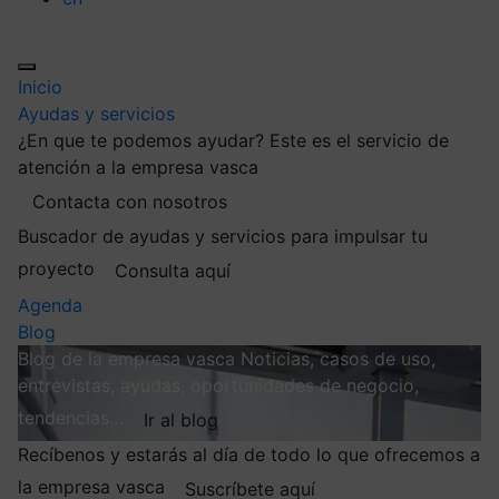
Inicio
Ayudas y servicios
¿En que te podemos ayudar?
Este es el servicio de
atención a la empresa vasca
Contacta con nosotros
Buscador de ayudas y servicios para impulsar tu
proyecto
Consulta aquí
Agenda
Blog
Blog de la empresa vasca
Noticias, casos de uso,
entrevistas, ayudas, oportunidades de negocio,
tendencias…
Ir al blog
Recíbenos y estarás al día de todo lo que ofrecemos a
la empresa vasca
Suscríbete aquí