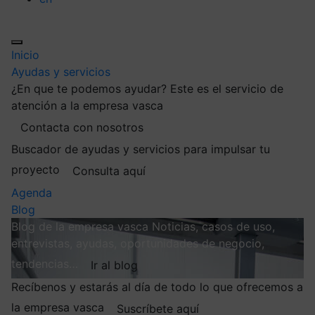
Inicio
Ayudas y servicios
¿En que te podemos ayudar?
Este es el servicio de
atención a la empresa vasca
Contacta con nosotros
Buscador de ayudas y servicios para impulsar tu
proyecto
Consulta aquí
Agenda
Blog
Blog de la empresa vasca
Noticias, casos de uso,
entrevistas, ayudas, oportunidades de negocio,
tendencias…
Ir al blog
Recíbenos y estarás al día de todo lo que ofrecemos a
la empresa vasca
Suscríbete aquí