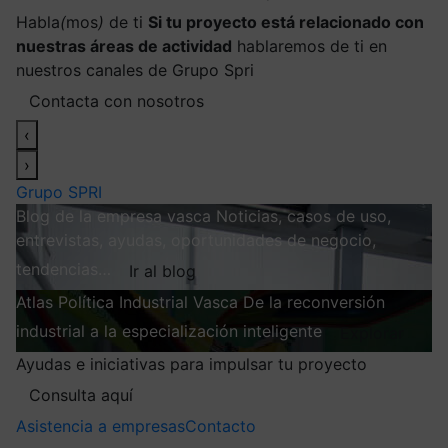
Habla
(
mos
)
de ti
Si tu proyecto está relacionado con
nuestras áreas de actividad
hablaremos de ti en
nuestros canales de Grupo Spri
Contacta con nosotros
‹
›
Grupo SPRI
Blog de la empresa vasca
Noticias, casos de uso,
entrevistas, ayudas, oportunidades de negocio,
tendencias…
Ir al blog
Atlas
Política Industrial Vasca
De la reconversión
industrial a la especialización inteligente
Explorar
Ayudas e iniciativas para impulsar tu proyecto
Consulta aquí
Asistencia a empresas
Contacto