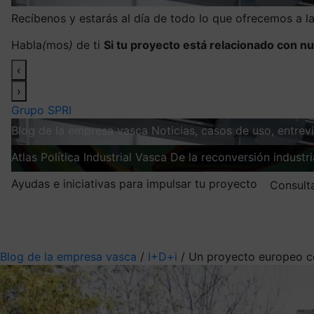
Recíbenos y estarás al día de todo lo que ofrecemos a 
Habla
(
mos
)
de ti
Si tu proyecto está relacionado con nu
‹
›
Grupo SPRI
Blog de la empresa vasca
Noticias, casos de uso, entre
Atlas
Política Industrial Vasca
De la reconversión industria
Ayudas e iniciativas para impulsar tu proyecto
Consult
Mis suscripciones
Elige la información que quieres recibir
Blog de la empresa vasca
/
I+D+i
/
Un proyecto europeo co