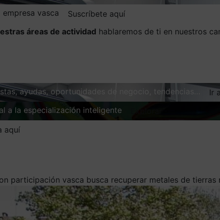
la empresa vasca
Suscríbete aquí
estras áreas de actividad
hablaremos de ti en nuestros ca
vistas, ayudas, oportunidades de negocio, tendencias…
Ir 
l a la especialización inteligente
Explorar
a aquí
n participación vasca busca recuperar metales de tierras 