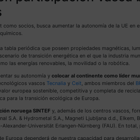
s
 como socios, busca aumentar la autonomía de la UE en es
 químicos.
 la tabla periódica que poseen propiedades magnéticas, lum
escenario de transición energética en el que la industria mu
omo las energías renovables, la movilidad o la robótica.
mentar su autonomía y
colocar al continente como líder mun
 tecnológicos vascos
Tecnalia
y
Ceit
, ambos miembros del
B
lor europea sostenible, competitiva y completa de reciclaj
ica para la transición ecológica de Europa.
gación noruega SINTEF
y, además de los centros vascos, for
nal S.A. & Hydrometal S.A., Magneti Ljubljana d.d., Elkem,
ch-Alexander-Universität Erlangen-Nürnberg (FAU). En total,
 de Europa dependerá de nuestra capacidad para desarrolla