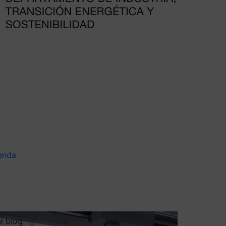
enda
al blog