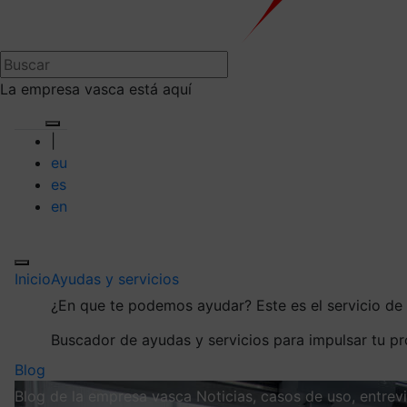
La empresa vasca está aquí
|
eu
es
en
Inicio
Ayudas y servicios
¿En que te podemos ayudar?
Este es el servicio d
Buscador de ayudas y servicios para impulsar tu p
Blog
Blog de la empresa vasca
Noticias, casos de uso, entre