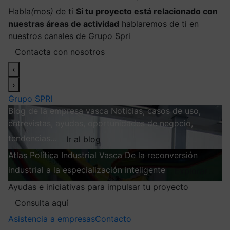
Habla
(
mos
)
de ti
Si tu proyecto está relacionado con
nuestras áreas de actividad
hablaremos de ti en
nuestros canales de Grupo Spri
Contacta con nosotros
‹
›
Grupo SPRI
Blog de la empresa vasca
Noticias, casos de uso,
entrevistas, ayudas, oportunidades de negocio,
tendencias…
Ir al blog
Atlas
Política Industrial Vasca
De la reconversión
industrial a la especialización inteligente
Explorar
Ayudas e iniciativas para impulsar tu proyecto
Consulta aquí
Asistencia a empresas
Contacto