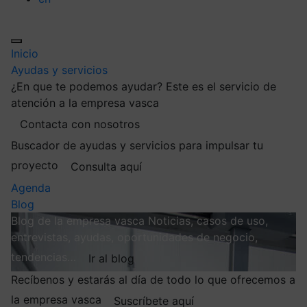
Inicio
Ayudas y servicios
¿En que te podemos ayudar?
Este es el servicio de
atención a la empresa vasca
Contacta con nosotros
Buscador de ayudas y servicios para impulsar tu
proyecto
Consulta aquí
Agenda
Blog
Blog de la empresa vasca
Noticias, casos de uso,
entrevistas, ayudas, oportunidades de negocio,
tendencias…
Ir al blog
Recíbenos y estarás al día de todo lo que ofrecemos a
la empresa vasca
Suscríbete aquí