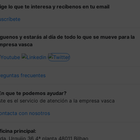
lige lo que te interesa y recíbenos en tu email
uscríbete
íguenos y estarás al día de todo lo que se mueve para la
mpresa vasca
reguntas frecuentes
En que te podemos ayudar?
ste es el servicio de atención a la empresa vasca
ontacta con nosotros
icina principal:
lda. Urquijo 36 4ª planta 48011 Bilbao