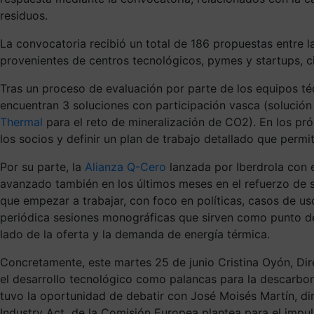
residuos.
La convocatoria recibió un total de 186 propuestas entre l
provenientes de centros tecnológicos, pymes y startups, ci
Tras un proceso de evaluación por parte de los equipos téc
encuentran 3 soluciones con participación vasca (solució
Thermal
para el reto de mineralización de CO2). En los pró
los socios y definir un plan de trabajo detallado que permi
Por su parte, la
Alianza Q-Cero
lanzada por Iberdrola con e
avanzado también en los últimos meses en el refuerzo de s
que empezar a trabajar, con foco en políticas, casos de us
periódica sesiones monográficas que sirven como punto de e
lado de la oferta y la demanda de energía térmica.
Concretamente, este martes 25 de junio Cristina Oyón, Di
el desarrollo tecnológico como palancas para la descarboni
tuvo la oportunidad de debatir con José Moisés Martín, dir
Industry Act de la Comisión Europea plantea para el impul