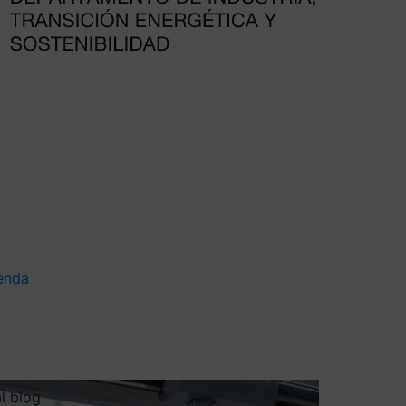
enda
al blog