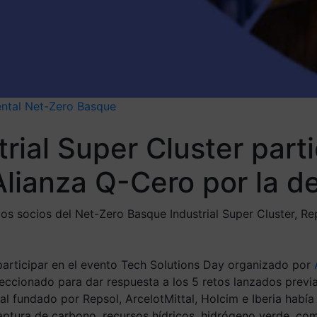
ntal
Net-Zero Basque
rial Super Cluster part
 Alianza Q-Cero por la 
 los socios del Net-Zero Basque Industrial Super Cluster, R
participar en el evento Tech Solutions Day organizado por
eccionado para dar respuesta a los 5 retos lanzados previa
ial fundado por Repsol, ArcelotMittal, Holcim e Iberia habí
aptura de carbono, recursos hídricos, hidrógeno verde, co