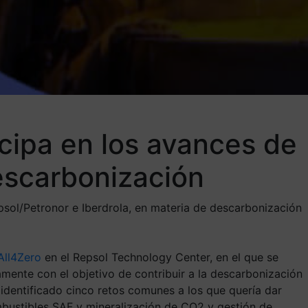
icipa en los avances de
descarbonización
epsol/Petronor e Iberdrola, en materia de descarbonización
All4Zero
en el Repsol Technology Center, en el que se
mente con el objetivo de contribuir a la descarbonización
a identificado cinco retos comunes a los que quería dar
mbustibles SAF y mineralización de CO2 y gestión de