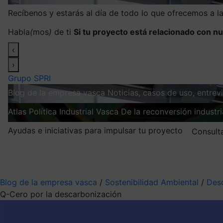
Recíbenos y estarás al día de todo lo que ofrecemos a 
Habla
(
mos
)
de ti
Si tu proyecto está relacionado con nu
‹
›
Grupo SPRI
Blog de la empresa vasca
Noticias, casos de uso, entre
Atlas
Política Industrial Vasca
De la reconversión industria
Ayudas e iniciativas para impulsar tu proyecto
Consult
Mis suscripciones
Elige la información que quieres recibir
Blog de la empresa vasca
/
Sostenibilidad Ambiental
/
Des
Q-Cero por la descarbonización