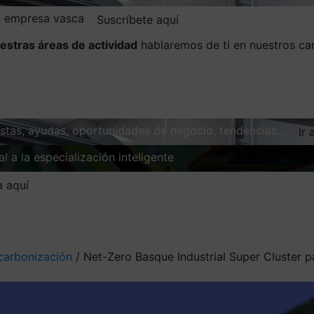
la empresa vasca
Suscríbete aquí
estras áreas de actividad
hablaremos de ti en nuestros ca
vistas, ayudas, oportunidades de negocio, tendencias…
Ir 
l a la especialización inteligente
Explorar
a aquí
carbonización
/
Net-Zero Basque Industrial Super Cluster pa