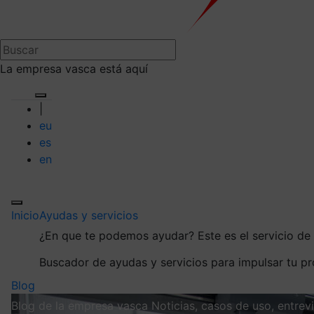
La empresa vasca está aquí
|
eu
es
en
Inicio
Ayudas y servicios
¿En que te podemos ayudar?
Este es el servicio d
Buscador de ayudas y servicios para impulsar tu p
Blog
Blog de la empresa vasca
Noticias, casos de uso, entre