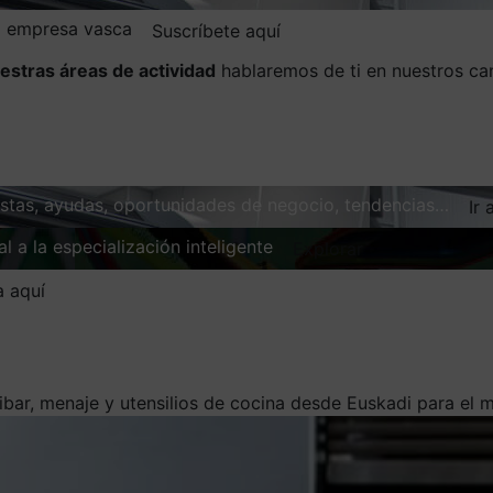
la empresa vasca
Suscríbete aquí
estras áreas de actividad
hablaremos de ti en nuestros ca
vistas, ayudas, oportunidades de negocio, tendencias…
Ir 
l a la especialización inteligente
Explorar
a aquí
ibar, menaje y utensilios de cocina desde Euskadi para el