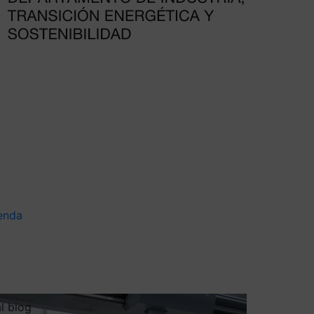
enda
al blog