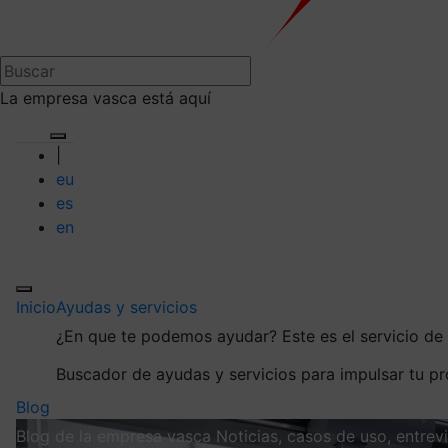
La empresa vasca está aquí
|
eu
es
en
Inicio
Ayudas y servicios
¿En que te podemos ayudar?
Este es el servicio d
Buscador de ayudas y servicios para impulsar tu p
Blog
Blog de la empresa vasca
Noticias, casos de uso, entre