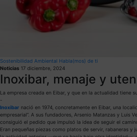
Sostenibilidad Ambiental
Habla(mos) de ti
Noticias
17 diciembre, 2024
Inoxibar, menaje y ute
La empresa creada en Eibar, y que en la actualidad tiene s
-
Inoxibar
nació en 1974, concretamente en Eibar, una localid
empresarial”. A sus fundadores, Arsenio Matanzas y Luis Ve
consiguió el pedido que impulsó la idea de seguir el cami
Eran pequeñas piezas como platos de servir, rabaneras y j
la actividad anterior
—
que se hacía bajo otra identidad
—
,