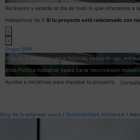
Recíbenos y estarás al día de todo lo que ofrecemos a 
Habla
(
mos
)
de ti
Si tu proyecto está relacionado con nu
‹
›
Grupo SPRI
Blog de la empresa vasca
Noticias, casos de uso, entre
Atlas
Política Industrial Vasca
De la reconversión industria
Ayudas e iniciativas para impulsar tu proyecto
Consult
Mis suscripciones
Elige la información que quieres recibir
Blog de la empresa vasca
/
Sostenibilidad Ambiental
/
Inox