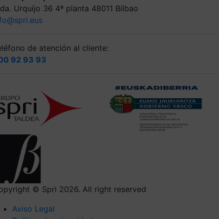
lda. Urquijo 36 4ª planta 48011 Bilbao
nfo@spri.eus
léfono de atención al cliente:
00 92 93 93
opyright © Spri 2026. All right reserved
Aviso Legal