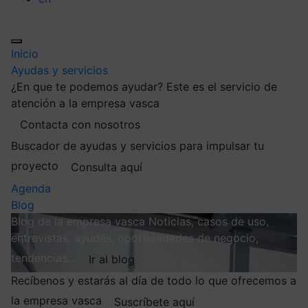
Inicio
Ayudas y servicios
¿En que te podemos ayudar?
Este es el servicio de
atención a la empresa vasca
Contacta con nosotros
Buscador de ayudas y servicios para impulsar tu
proyecto
Consulta aquí
Agenda
Blog
Blog de la empresa vasca
Noticias, casos de uso,
entrevistas, ayudas, oportunidades de negocio,
tendencias…
Ir al blog
Recíbenos y estarás al día de todo lo que ofrecemos a
la empresa vasca
Suscríbete aquí