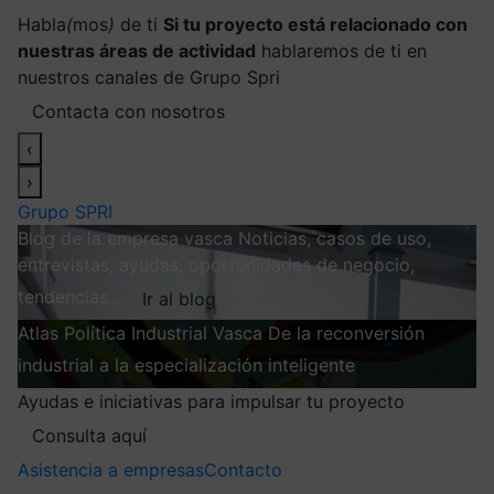
Habla
(
mos
)
de ti
Si tu proyecto está relacionado con
nuestras áreas de actividad
hablaremos de ti en
nuestros canales de Grupo Spri
Contacta con nosotros
‹
›
Grupo SPRI
Blog de la empresa vasca
Noticias, casos de uso,
entrevistas, ayudas, oportunidades de negocio,
tendencias…
Ir al blog
Atlas
Política Industrial Vasca
De la reconversión
industrial a la especialización inteligente
Explorar
Ayudas e iniciativas para impulsar tu proyecto
Consulta aquí
Asistencia a empresas
Contacto