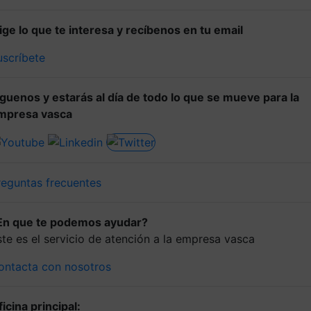
lige lo que te interesa y recíbenos en tu email
uscríbete
íguenos y estarás al día de todo lo que se mueve para la
mpresa vasca
reguntas frecuentes
En que te podemos ayudar?
ste es el servicio de atención a la empresa vasca
ontacta con nosotros
icina principal: